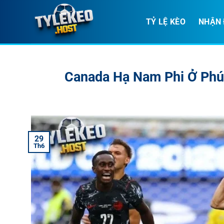
Bỏ
qua
TỶ LỆ KÈO
NHẬN 
nội
dung
Canada Hạ Nam Phi Ở Phú
29
Th6