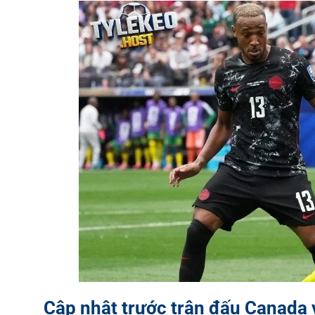
Cập nhật trước trận đấu Canada 