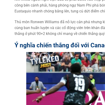
công bên cánh phải, hàng phòng ngự Nam Phi phá bón
Eustaquio nhanh chóng băng lên, tung cú dứt điểm ch
Thủ môn Ronwen Williams đã nỗ lực cản phá nhưng k
cùng ban huấn luyện và các cổ động viên trên khán đài
thắng ở phút 90+2 không chỉ mang về chiến thắng quý
Ý nghĩa chiến thắng đối với Cana