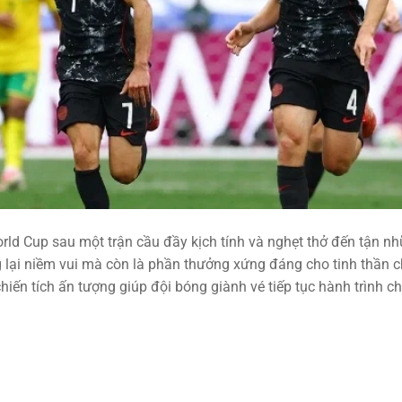
ld Cup sau một trận cầu đầy kịch tính và nghẹt thở đến tận nh
lại niềm vui mà còn là phần thưởng xứng đáng cho tinh thần c
chiến tích ấn tượng giúp đội bóng giành vé tiếp tục hành trình c