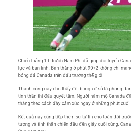
Chiến thắng 1-0 trước Nam Phi đã giúp đội tuyển Can
lực và bản lĩnh. Bàn thắng ở phút 90+2 không chỉ man
bóng đá Canada trên đấu trường thế giới.
Thành công này cho thấy đội bóng xứ sở lá phong đang 
tinh thần thi đấu quyết tâm. Người hâm mộ Canada đã
thắng theo cách đầy cảm xúc ngay ở những phút cuối 
Kết quả này cũng tiếp thêm sự tự tin cho toàn đội trướ
tượng và tinh thần chiến đấu đến giây cuối cùng, Can