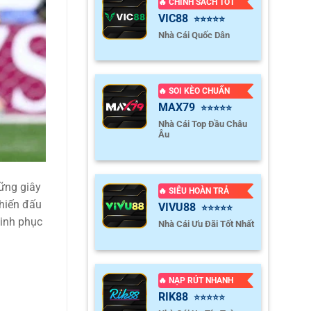
🔥 CHÍNH SÁCH TỐT
VIC88
⭐⭐⭐⭐⭐
Nhà Cái Quốc Dân
🔥 SOI KÈO CHUẨN
MAX79
⭐⭐⭐⭐⭐
Nhà Cái Top Đầu Châu
Âu
ững giây
🔥 SIÊU HOÀN TRẢ
hiến đấu
VIVU88
⭐⭐⭐⭐⭐
hinh phục
Nhà Cái Ưu Đãi Tốt Nhất
🔥 NẠP RÚT NHANH
RIK88
⭐⭐⭐⭐⭐