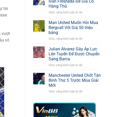
Ivan Fresneda Để Gia Cố
Thương
Hàng Thủ
ự tin
Vụ
Chức năng bình luận bị tắt
ở
Osimhen
esse
Arsenal
Bằng
Tăng
Mức
Man United Muốn Hỏi Mua
Tốc
Giá
Bergvall Với Giá 50 triệu
Chiêu
55
bảng
i vượt
Mộ
Triệu
Chức năng bình luận bị tắt
ở
Ivan
Bảng
ầu vô
Man
Fresneda
United
Để
Julian Alvarez Gây Áp Lực
Muốn
Gia
Lên Tuyển Để Được Chuyển
Hỏi
Cố
Sang Barca
Mua
Hàng
Chức năng bình luận bị tắt
ở
Bergvall
Thủ
Julian
Với
Alvarez
Giá
Manchester United Chốt Tân
Gây
50
Binh Thứ 5 Trước Mùa Giải
Áp
triệu
Mới
Lực
bảng
Chức năng bình luận bị tắt
ở
Lên
Manchester
Tuyển
United
Để
Chốt
Được
Tân
Chuyển
Binh
Sang