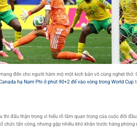
ã mang đến cho người hâm mộ một kịch bản vô cùng nghẹt thở. 
Canada hạ Nam Phi ở phút 90+2 để vào vòng trong World Cup
t
thi đấu thận trọng vì hiểu rõ tầm quan trọng của cuộc đối đầu
tổ chức tấn công, nhưng gặp nhiều khó khăn trước hàng phòng 