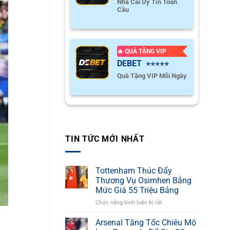
Nhà Cái Uy Tín Toàn
Cầu
🔥 QUÀ TẶNG VIP
DEBET
⭐⭐⭐⭐⭐
Quà Tặng VIP Mỗi Ngày
TIN TỨC MỚI NHẤT
Tottenham Thúc Đẩy
Thương Vụ Osimhen Bằng
Mức Giá 55 Triệu Bảng
Chức năng bình luận bị tắt
ở
Tottenham
Thúc
Arsenal Tăng Tốc Chiêu Mộ
Đẩy