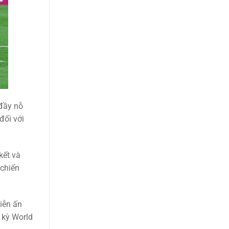
 đầy nỗ
đối với
kết và
 chiến
diễn ấn
 kỳ World