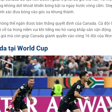
g không dứt khoát khiến bóng bật ra ngay trước vòng cấm. St
ính xác đưa bóng vào góc xa khung thành.
hông thể ngăn được bàn thắng quyết định của Canada. Cả đội
 vỡ òa trong niềm vui khi tiếng reo hò vang khắp sân vận động
 giá mà còn giúp Canada giành quyền vào vòng 16 đội của Wor
da tại World Cup