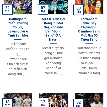
07
22
03
Th2
Th2
Th8
Bellingham
Messi Được Đội
Tottenham
Chấn Thương
Bóng Cũ Mời
Thúc Đẩy
Có Lợi,
Gọi, Ronaldo
Thương Vụ
Lewandowski
Vẫn “Đóng
Osimhen Bằng
Tính Bến Mới
Băng” Ở Al
Mức Giá 55
Nassr
Triệu Bảng
Bellingham
Messi được đội
Tottenham thúc
chấn thương có
bóng cũ mời
đẩy thương vụ
lợi,
gọi, Ronaldo
Osimhen bằng
Lewandowski
vẫn “đóng
mức giá 55
tính bến mới là
băng” ở Al
triệu bảng
hai diễn biến
Nassr là [...]
nhằm gia tăng
đáng chú [...]
[...]
17
13
02
Th2
Th7
Th11