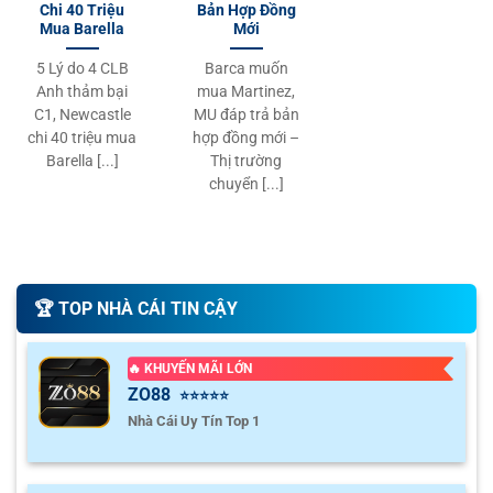
Chi 40 Triệu
Bản Hợp Đồng
Mua Barella
Mới
5 Lý do 4 CLB
Barca muốn
Anh thảm bại
mua Martinez,
C1, Newcastle
MU đáp trả bản
chi 40 triệu mua
hợp đồng mới –
Barella [...]
Thị trường
chuyển [...]
🏆️ TOP NHÀ CÁI TIN CẬY
🔥 KHUYẾN MÃI LỚN
ZO88
⭐⭐⭐⭐⭐
Nhà Cái Uy Tín Top 1