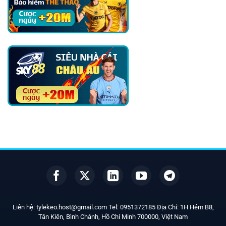
Liên hệ:
tylekeo.host@gmail.com
Tel:
0951372185
Địa Chỉ: 1H Hẻm B8,
Tân Kiên, Bình Chánh, Hồ Chí Minh
700000
, Việt Nam