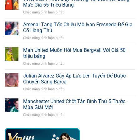
Mức Giá 55 Triệu Bảng
Chức năng bình luận bị tắt
ở
Tottenham
Thúc
Arsenal Tăng Tốc Chiêu Mộ Ivan Fresneda Để Gia
Đẩy
Cố Hàng Thủ
Thương
Chức năng bình luận bị tắt
ở
Vụ
Arsenal
Osimhen
Tăng
Man United Muốn Hỏi Mua Bergvall Với Giá 50
Bằng
Tốc
Mức
triệu bảng
Chiêu
Giá
Chức năng bình luận bị tắt
ở
Mộ
55
Man
Ivan
Triệu
United
Julian Alvarez Gây Áp Lực Lên Tuyển Để Được
Fresneda
Bảng
Muốn
Để
Chuyển Sang Barca
Hỏi
Gia
Chức năng bình luận bị tắt
ở
Mua
Cố
Julian
Bergvall
Hàng
Alvarez
Manchester United Chốt Tân Binh Thứ 5 Trước
Với
Thủ
Gây
Giá
Mùa Giải Mới
Áp
50
Chức năng bình luận bị tắt
ở
Lực
triệu
Manchester
Lên
bảng
United
Tuyển
Chốt
Để
Tân
Được