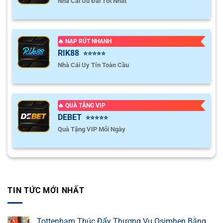
Nhà Cái Ưu Đãi Tốt Nhất
🔥 NẠP RÚT NHANH
RIK88
⭐⭐⭐⭐⭐
Nhà Cái Uy Tín Toàn Cầu
🔥 QUÀ TẶNG VIP
DEBET
⭐⭐⭐⭐⭐
Quà Tặng VIP Mỗi Ngày
TIN TỨC MỚI NHẤT
Tottenham Thúc Đẩy Thương Vụ Osimhen Bằng