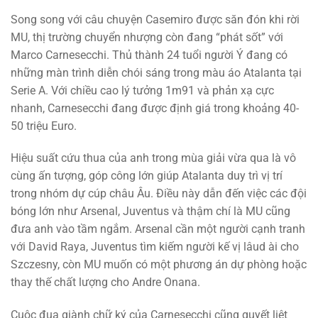
Song song với câu chuyện Casemiro được săn đón khi rời
MU, thị trường chuyển nhượng còn đang “phát sốt” với
Marco Carnesecchi. Thủ thành 24 tuổi người Ý đang có
những màn trình diễn chói sáng trong màu áo Atalanta tại
Serie A. Với chiều cao lý tưởng 1m91 và phản xạ cực
nhanh, Carnesecchi đang được định giá trong khoảng 40-
50 triệu Euro.
Hiệu suất cứu thua của anh trong mùa giải vừa qua là vô
cùng ấn tượng, góp công lớn giúp Atalanta duy trì vị trí
trong nhóm dự cúp châu Âu. Điều này dẫn đến việc các đội
bóng lớn như Arsenal, Juventus và thậm chí là MU cũng
đưa anh vào tầm ngắm. Arsenal cần một người cạnh tranh
với David Raya, Juventus tìm kiếm người kế vị lâud ài cho
Szczesny, còn MU muốn có một phương án dự phòng hoặc
thay thế chất lượng cho Andre Onana.
Cuộc đua giành chữ ký của Carnesecchi cũng quyết liệt