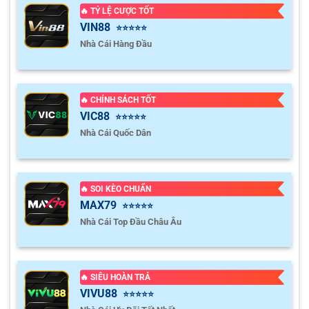
🔥 TỶ LỆ CƯỢC TỐT
VIN88
⭐⭐⭐⭐⭐
Nhà Cái Hàng Đầu
🔥 CHÍNH SÁCH TỐT
VIC88
⭐⭐⭐⭐⭐
Nhà Cái Quốc Dân
🔥 SOI KÈO CHUẨN
MAX79
⭐⭐⭐⭐⭐
Nhà Cái Top Đầu Châu Âu
🔥 SIÊU HOÀN TRẢ
VIVU88
⭐⭐⭐⭐⭐