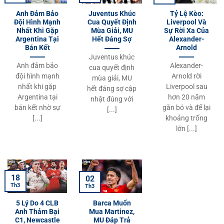
Anh Đảm Bảo
Juventus Khúc
Tỷ Lệ Kèo:
Đội Hình Mạnh
Cua Quyết Định
Liverpool Và
Nhất Khi Gặp
Mùa Giải, MU
Sự Rời Xa Của
Argentina Tại
Hết Đáng Sợ
Alexander-
Bán Kết
Arnold
Juventus khúc
Anh đảm bảo
Alexander-
cua quyết định
đội hình mạnh
Arnold rời
mùa giải, MU
nhất khi gặp
Liverpool sau
hết đáng sợ cập
Argentina tại
hơn 20 năm
nhật đúng với
bán kết nhờ sự
gắn bó và để lại
[...]
[...]
khoảng trống
lớn [...]
18
02
Th3
Th3
5 Lý Do 4 CLB
Barca Muốn
Anh Thảm Bại
Mua Martinez,
C1, Newcastle
MU Đáp Trả