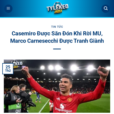
Bỏ
qua
nội
dung
TIN TỨC
Casemiro Được Săn Đón Khi Rời MU,
Marco Carnesecchi Được Tranh Giành
25
Th2