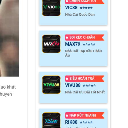
🔥 CHÍNH SÁCH TỐT
VIC88
⭐⭐⭐⭐⭐
Nhà Cái Quốc Dân
🔥 SOI KÈO CHUẨN
MAX79
⭐⭐⭐⭐⭐
Nhà Cái Top Đầu Châu
Âu
🔥 SIÊU HOÀN TRẢ
VIVU88
⭐⭐⭐⭐⭐
hao khát
Nhà Cái Ưu Đãi Tốt Nhất
Chuyen
🔥 NẠP RÚT NHANH
RIK88
⭐⭐⭐⭐⭐