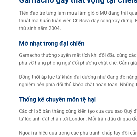
Garnacho gây thất vọng tại Chel
Tiền đạo trẻ từng làm mưa làm gió ở MU đang trải qua
thuật mà huấn luận viên Chelsea dày công xây dựng. N
thủ sinh năm 2004.
Mờ nhạt trong đại chiến
Garnacho thường xuyên mất tích khi đối đầu cùng các 
phá vỡ hàng phòng ngự đối phương chặt chẽ. Cảm giác
Đồng thời áp lực từ khán đài dường như đang đè nặng 
nghiệm bên phía đối thủ khóa chặt hoàn toàn. Những tì
Thống kê chuyên môn tệ hại
Các chỉ số bàn thắng cùng kiến tạo của cựu sao Quỷ đỏ
từ lúc anh đặt chân tới London. Mỗi trận đấu đi qua đề
Ngoài ra hiệu quả trong các pha tranh chấp tay đôi c