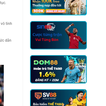
Lên
tục.
Tuyển
Để
Được
Chuyển
Sang
vô tình
Barca
mức dẫn