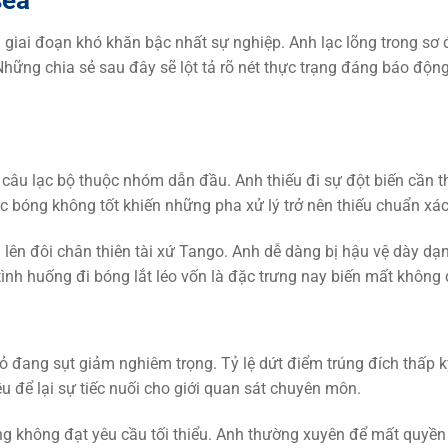
sea
 giai đoạn khó khăn bậc nhất sự nghiệp. Anh lạc lõng trong sơ 
hững chia sẻ sau đây sẽ lột tả rõ nét thực trạng đáng báo độn
câu lạc bộ thuộc nhóm dẫn đầu. Anh thiếu đi sự đột biến cần th
 bóng không tốt khiến những pha xử lý trở nên thiếu chuẩn xác
lên đôi chân thiên tài xứ Tango. Anh dễ dàng bị hậu vệ dày dạn
nh huống đi bóng lắt léo vốn là đặc trưng nay biến mất không 
 đang sụt giảm nghiêm trọng. Tỷ lệ dứt điểm trúng đích thấp k
u để lại sự tiếc nuối cho giới quan sát chuyên môn.
ũng không đạt yêu cầu tối thiểu. Anh thường xuyên để mất quyền