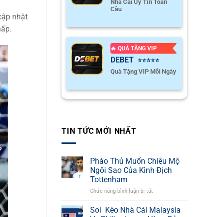
Nhà Cái Uy Tín Toàn
Cầu
cập nhật
hấp.
🔥 QUÀ TẶNG VIP
DEBET
⭐⭐⭐⭐⭐
Quà Tặng VIP Mỗi Ngày
TIN TỨC MỚI NHẤT
Pháo Thủ Muốn Chiêu Mộ
Ngôi Sao Của Kình Địch
Tottenham
Chức năng bình luận bị tắt
ở
Pháo
Thủ
Soi Kèo Nhà Cái Malaysia
Muốn