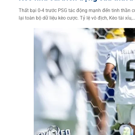
Thất bại 0-4 trước PSG tác động mạnh đến tinh thần củ
lại toàn bộ dữ liệu kèo cược. Tỷ lệ vô địch, Kèo tài xỉu