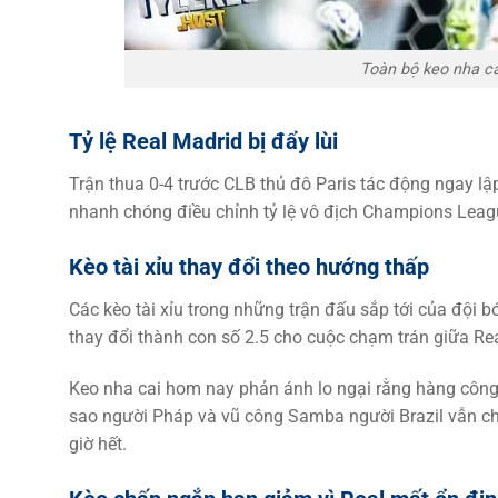
Toàn bộ keo nha ca
Tỷ lệ Real Madrid bị đẩy lùi
Trận thua 0-4 trước CLB thủ đô Paris tác động ngay l
nhanh chóng điều chỉnh tỷ lệ vô địch Champions League
Kèo tài xỉu thay đổi theo hướng thấp
Các kèo tài xỉu trong những trận đấu sắp tới của đội
thay đổi thành con số 2.5 cho cuộc chạm trán giữa Re
Keo nha cai hom nay phản ánh lo ngại rằng hàng công
sao người Pháp và vũ công Samba người Brazil vẫn c
giờ hết.