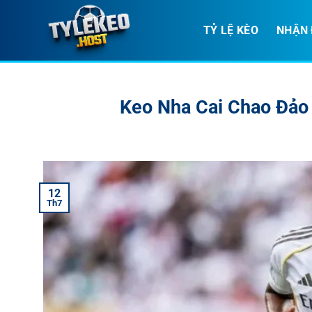
Bỏ
qua
TỶ LỆ KÈO
NHẬN 
nội
dung
Keo Nha Cai Chao Đảo 
12
Th7