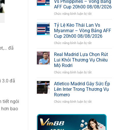
Vs Philippines – Vòng Bảng
Chiêu
AFF Cup 20h00 08/08/2026
Mộ
Chức năng bình luận bị tắt
ở
Ngôi
Soi
Sao
Kèo
Của
Tỷ Lệ Kèo Thái Lan Vs
Nhà
Kình
Myanmar – Vòng Bảng AFF
Cái
Địch
Cup 20h00 08/08/2026
Malaysia
Tottenham
Chức năng bình luận bị tắt
ở
Vs
et,… đã
Tỷ
Philippines
Lệ
–
Real Madrid Lựa Chọn Rút
Kèo
Vòng
Lui Khỏi Thương Vụ Chiêu
Thái
Bảng
Mộ Rodri
Lan
AFF
Chức năng bình luận bị tắt
ở
Vs
Cup
Real
Myanmar
20h00
i 3.0 đã
Madrid
–
Atletico Madrid Gây Sức Ép
08/08/2026
Lựa
Vòng
Lên Inter Trong Thương Vụ
Chọn
Bảng
Romero
Rút
AFF
tiết ngôi
Chức năng bình luận bị tắt
ở
Lui
Cup
Atletico
Khỏi
20h00
h hơn bao
Madrid
Thương
08/08/2026
Gây
Vụ
Sức
Chiêu
Ép
Mộ