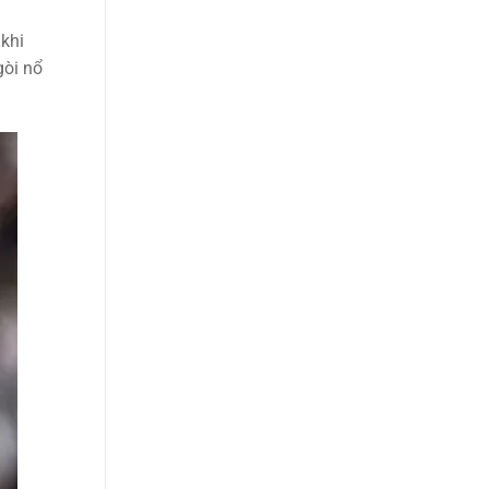
 khi
gòi nổ