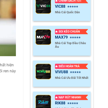
🔥 CHÍNH SÁCH TỐT
VIC88
⭐⭐⭐⭐⭐
Nhà Cái Quốc Dân
🔥 SOI KÈO CHUẨN
MAX79
⭐⭐⭐⭐⭐
Nhà Cái Top Đầu Châu
Âu
hất hiện
🔥 SIÊU HOÀN TRẢ
ối ren này
VIVU88
⭐⭐⭐⭐⭐
Nhà Cái Ưu Đãi Tốt Nhất
🔥 NẠP RÚT NHANH
RIK88
⭐⭐⭐⭐⭐