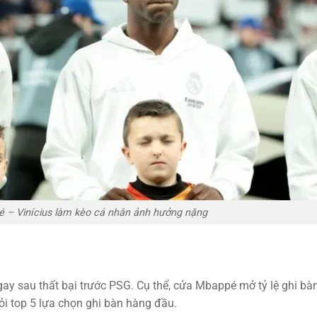
é – Vinícius làm kèo cá nhân ảnh hưởng nặng
y sau thất bại trước PSG. Cụ thể, cửa Mbappé mở tỷ lệ ghi bàn
khỏi top 5 lựa chọn ghi bàn hàng đầu.