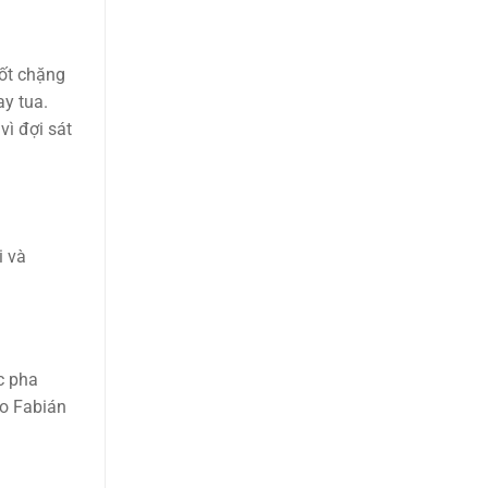
uốt chặng
ay tua.
vì đợi sát
i và
c pha
ho Fabián