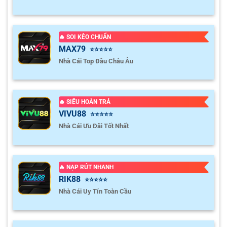
🔥 SOI KÈO CHUẨN
MAX79
⭐⭐⭐⭐⭐
Nhà Cái Top Đầu Châu Âu
🔥 SIÊU HOÀN TRẢ
VIVU88
⭐⭐⭐⭐⭐
Nhà Cái Ưu Đãi Tốt Nhất
🔥 NẠP RÚT NHANH
RIK88
⭐⭐⭐⭐⭐
Nhà Cái Uy Tín Toàn Cầu