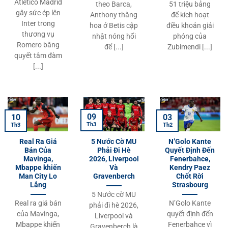
Atletico Madrid
theo Barca,
51 triệu bảng
gây sức ép lên
Anthony thăng
để kích hoạt
Inter trong
hoa ở Betis cập
điều khoản giải
thương vụ
nhật nóng hổi
phóng của
Romero bằng
để [...]
Zubimendi [...]
quyết tâm đàm
[...]
09
10
03
Th3
Th3
Th2
Real Ra Giá
5 Nước Cờ MU
N’Golo Kante
Bán Của
Phải Đi Hè
Quyết Định Đến
Mavinga,
2026, Liverpool
Fenerbahce,
Mbappe khiến
Và
Kendry Paez
Man City Lo
Gravenberch
Chốt Rời
Lắng
Strasbourg
5 Nước cờ MU
Real ra giá bán
N’Golo Kante
phải đi hè 2026,
của Mavinga,
quyết định đến
Liverpool và
Mbappe khiến
Fenerbahce vì
Gravenberch là