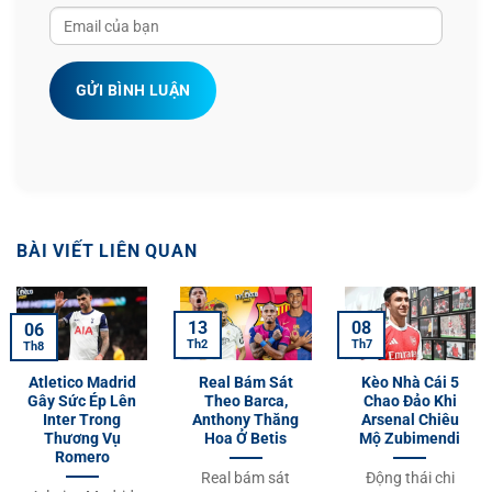
GỬI BÌNH LUẬN
BÀI VIẾT LIÊN QUAN
13
08
06
Th2
Th7
Th8
Atletico Madrid
Real Bám Sát
Kèo Nhà Cái 5
Gây Sức Ép Lên
Theo Barca,
Chao Đảo Khi
Inter Trong
Anthony Thăng
Arsenal Chiêu
Thương Vụ
Hoa Ở Betis
Mộ Zubimendi
Romero
Real bám sát
Động thái chi