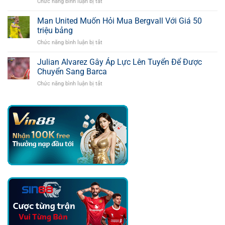
Chức năng bình luận bị tắt
ở
Vụ
Vụ
Arsenal
Osimhen
Romero
Tăng
Man United Muốn Hỏi Mua Bergvall Với Giá 50
Bằng
Tốc
Mức
triệu bảng
Chiêu
Giá
Chức năng bình luận bị tắt
ở
Mộ
55
Man
Ivan
Triệu
United
Julian Alvarez Gây Áp Lực Lên Tuyển Để Được
Fresneda
Bảng
Muốn
Để
Chuyển Sang Barca
Hỏi
Gia
Chức năng bình luận bị tắt
ở
Mua
Cố
Julian
Bergvall
Hàng
Alvarez
Với
Thủ
Gây
Giá
Áp
50
Lực
triệu
Lên
bảng
Tuyển
Để
Được
Chuyển
Sang
Barca