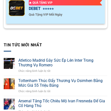
🔥 QUÀ TẶNG VIP
DEBET
⭐⭐⭐⭐⭐
Quà Tặng VIP Mỗi Ngày
TIN TỨC MỚI NHẤT
Atletico Madrid Gây Sức Ép Lên Inter Trong
Thương Vụ Romero
Chức năng bình luận bị tắt
ở
Atletico
Madrid
Tottenham Thúc Đẩy Thương Vụ Osimhen Bằng
Gây
Mức Giá 55 Triệu Bảng
Sức
Chức năng bình luận bị tắt
ở
Ép
Tottenham
Lên
Thúc
Arsenal Tăng Tốc Chiêu Mộ Ivan Fresneda Để Gia
Inter
Đẩy
Trong
Cố Hàng Thủ
Thương
Thương