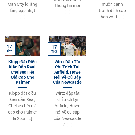
Man City lo lắng
muốn cạnh
thông tin mới
lắng cập nhật
tranh đỉnh cao
[...]
[...]
hơn với 1 [...]
17
17
Th2
Th3
Klopp Đặt Điều
Wirtz Dập Tắt
Kiện Dẫn Real,
Chỉ Trích Tại
Chelsea Hét
Anfield, Howe
Giá Cao Cho
Nói Về Cú Sập
Palmer
Của Newcastle
Klopp đặt điều
Wirtz dập tắt
kiện dẫn Real,
chỉ trích tại
Chelsea hét giá
Anfield, Howe
cao cho Palmer
nói về cú sập
là 2 sự [...]
của Newcastle
là [...]