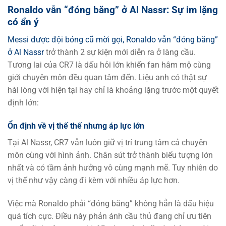
Ronaldo vẫn “đóng băng” ở Al Nassr: Sự im lặng
có ẩn ý
Messi được đội bóng cũ mời gọi, Ronaldo vẫn “đóng băng”
ở Al Nassr
trở thành 2 sự kiện mới diễn ra ở làng cầu.
Tương lai của CR7 là dấu hỏi lớn khiến fan hâm mộ cùng
giới chuyên môn đều quan tâm đến. Liệu anh có thật sự
hài lòng với hiện tại hay chỉ là khoảng lặng trước một quyết
định lớn:
Ổn định về vị thế thế nhưng áp lực lớn
Tại Al Nassr, CR7 vẫn luôn giữ vị trí trung tâm cả chuyên
môn cùng với hình ảnh. Chân sút trở thành biểu tượng lớn
nhất và có tầm ảnh hưởng vô cùng mạnh mẽ. Tuy nhiên do
vị thế như vậy càng đi kèm với nhiều áp lực hơn.
Việc mà Ronaldo phải “đóng băng” không hẳn là dấu hiệu
quá tích cực. Điều này phản ánh cầu thủ đang chỉ ưu tiên