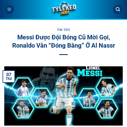
Bỏ
qua
nội
dung
TIN TỨC
Messi Được Đội Bóng Cũ Mời Gọi,
Ronaldo Vẫn “Đóng Băng” Ở Al Nassr
07
Th2