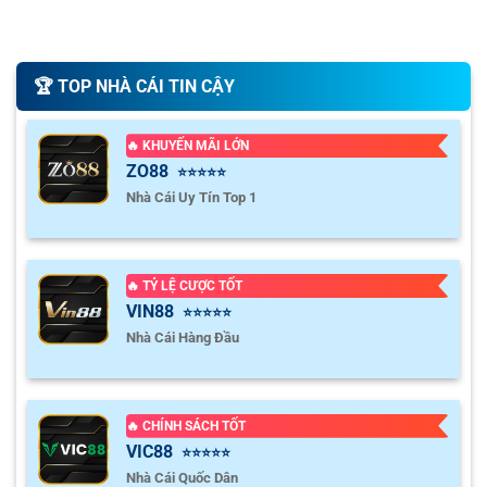
🏆️ TOP NHÀ CÁI TIN CẬY
🔥 KHUYẾN MÃI LỚN
ZO88
⭐⭐⭐⭐⭐
Nhà Cái Uy Tín Top 1
🔥 TỶ LỆ CƯỢC TỐT
VIN88
⭐⭐⭐⭐⭐
Nhà Cái Hàng Đầu
🔥 CHÍNH SÁCH TỐT
VIC88
⭐⭐⭐⭐⭐
Nhà Cái Quốc Dân