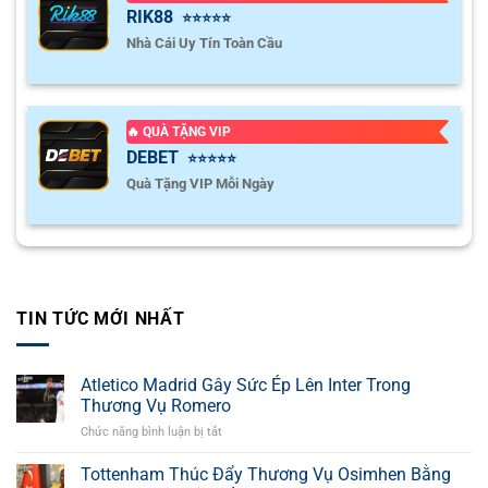
RIK88
⭐⭐⭐⭐⭐
Nhà Cái Uy Tín Toàn Cầu
🔥 QUÀ TẶNG VIP
DEBET
⭐⭐⭐⭐⭐
Quà Tặng VIP Mỗi Ngày
TIN TỨC MỚI NHẤT
Atletico Madrid Gây Sức Ép Lên Inter Trong
Thương Vụ Romero
Chức năng bình luận bị tắt
ở
Atletico
Madrid
Tottenham Thúc Đẩy Thương Vụ Osimhen Bằng
Gây