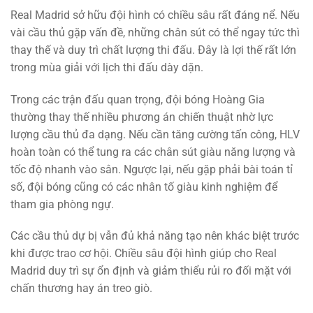
Real Madrid sở hữu đội hình có chiều sâu rất đáng nể. Nếu
vài cầu thủ gặp vấn đề, những chân sút có thể ngay tức thì
thay thế và duy trì chất lượng thi đấu. Đây là lợi thế rất lớn
trong mùa giải với lịch thi đấu dày dặn.
Trong các trận đấu quan trọng, đội bóng Hoàng Gia
thường thay thế nhiều phương án chiến thuật nhờ lực
lượng cầu thủ đa dạng. Nếu cần tăng cường tấn công, HLV
hoàn toàn có thể tung ra các chân sút giàu năng lượng và
tốc độ nhanh vào sân. Ngược lại, nếu gặp phải bài toán tỉ
số, đội bóng cũng có các nhân tố giàu kinh nghiệm để
tham gia phòng ngự.
Các cầu thủ dự bị vẫn đủ khả năng tạo nên khác biệt trước
khi được trao cơ hội. Chiều sâu đội hình giúp cho Real
Madrid duy trì sự ổn định và giảm thiểu rủi ro đối mặt với
chấn thương hay án treo giò.