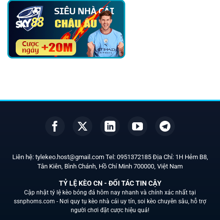
Liên hệ:
tylekeo.host@gmail.com
Tel:
0951372185
Địa Chỉ: 1H Hẻm B8,
Tân Kiên, Bình Chánh, Hồ Chí Minh
700000
, Việt Nam
TỶ LỆ KÈO CN - ĐỐI TÁC TIN CẬY
Cập nhật tỷ lệ kèo bóng đá hôm nay nhanh và chính xác nhất tại
ssnphoms.com -
Nơi quy tụ kèo nhà cái uy tín, soi kèo chuyên sâu, hỗ trợ
người chơi đặt cược hiệu quả!