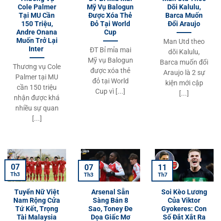
Cole Palmer
Mỹ Vụ Balogun
Dõi Kalulu,
Tại MU Cần
Được Xóa Thẻ
Barca Muốn
150 Triệu,
Đỏ Tại World
Đổi Araujo
Andre Onana
Cup
Muốn Trở Lại
Man Utd theo
Inter
ĐT Bỉ mỉa mai
dõi Kalulu,
Mỹ vụ Balogun
Barca muốn đổi
Thương vụ Cole
được xóa thẻ
Araujo là 2 sự
Palmer tại MU
đỏ tại World
kiện mới cập
cần 150 triệu
Cup vì [...]
[...]
nhận được khá
nhiều sự quan
[...]
07
07
11
Th3
Th3
Th7
Tuyển Nữ Việt
Arsenal Sẵn
Soi Kèo Lương
Nam Rộng Cửa
Sàng Bán 8
Của Viktor
Tứ Kết, Trọng
Sao, Toney Đe
Gyokeres: Con
Tài Malaysia
Dọa Giấc Mơ
Số Đắt Xắt Ra