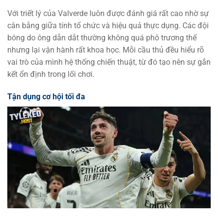
Với triết lý của Valverde luôn được đánh giá rất cao nhờ sự
cân bằng giữa tính tổ chức và hiệu quả thực dụng. Các đội
bóng do ông dẫn dắt thường không quá phô trương thế
nhưng lại vận hành rất khoa học. Mỗi cầu thủ đều hiểu rõ
vai trò của mình hệ thống chiến thuật, từ đó tạo nên sự gắn
kết ổn định trong lối chơi.
Tận dụng cơ hội tối đa