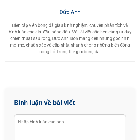
Đức Anh
Biên tập viên bóng đá giàu kinh nghiệm, chuyên phân tích và
bình luận các giải đấu hàng đầu. Với lối viết sắc bén cùng tư duy
chiến thuật sâu rộng, Đức Anh luôn mang đến những góc nhìn
mới mẻ, chuẩn xác và cập nhật nhanh chóng những biến động
nóng hổi trong thế giới bóng đá.
Bình luận về bài viết