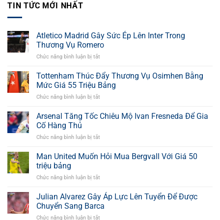
TIN TỨC MỚI NHẤT
Atletico Madrid Gây Sức Ép Lên Inter Trong
Thương Vụ Romero
Chức năng bình luận bị tắt
ở
Atletico
Madrid
Tottenham Thúc Đẩy Thương Vụ Osimhen Bằng
Gây
Mức Giá 55 Triệu Bảng
Sức
Chức năng bình luận bị tắt
ở
Ép
Tottenham
Lên
Thúc
Arsenal Tăng Tốc Chiêu Mộ Ivan Fresneda Để Gia
Inter
Đẩy
Trong
Cố Hàng Thủ
Thương
Thương
Chức năng bình luận bị tắt
ở
Vụ
Vụ
Arsenal
Osimhen
Romero
Tăng
Man United Muốn Hỏi Mua Bergvall Với Giá 50
Bằng
Tốc
Mức
triệu bảng
Chiêu
Giá
Chức năng bình luận bị tắt
ở
Mộ
55
Man
Ivan
Triệu
United
Julian Alvarez Gây Áp Lực Lên Tuyển Để Được
Fresneda
Bảng
Muốn
Để
Chuyển Sang Barca
Hỏi
Gia
Chức năng bình luận bị tắt
ở
Mua