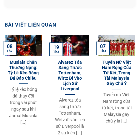
BÀI VIẾT LIÊN QUAN
07
08
19
Th3
Th7
Th3
Musiala Chấn
Alvarez Tỏa
Tuyển Nữ Việt
Thương Nặng:
Sáng Trước
Nam Rộng Cửa
Tỷ Lệ Kèo Bóng
Tottenham,
Tứ Kết, Trọng
Đá Đảo Chiều
Wirtz Đi Vào
Tài Malaysia
Lịch Sử
Gây Chú Ý
Liverpool
Tỷ lệ kèo bóng
Tuyển nữ Việt
đá thay đổi
Alvarez tỏa
Nam rộng cửa
trong vài phút
sáng trước
tứ kết, trọng tài
ngay sau khi
Tottenham,
Malaysia gây
Jamal Musiala
Wirtz đi vào lịch
chú ý là [...]
[...]
sử Liverpool là
2 sự kiện [...]