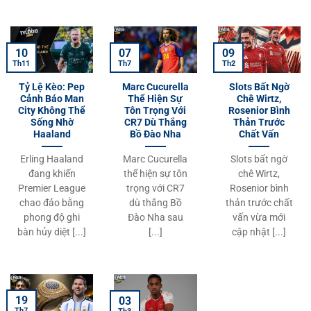
10
07
09
Th11
Th7
Th2
Tỷ Lệ Kèo: Pep
Marc Cucurella
Slots Bất Ngờ
Cảnh Báo Man
Thể Hiện Sự
Chê Wirtz,
City Không Thể
Tôn Trọng Với
Rosenior Bình
Sống Nhờ
CR7 Dù Thắng
Thản Trước
Haaland
Bồ Đào Nha
Chất Vấn
Erling Haaland
Marc Cucurella
Slots bất ngờ
đang khiến
thể hiện sự tôn
chê Wirtz,
Premier League
trọng với CR7
Rosenior bình
chao đảo bằng
dù thắng Bồ
thản trước chất
phong độ ghi
Đào Nha sau
vấn vừa mới
bàn hủy diệt [...]
[...]
cập nhật [...]
19
03
Th7