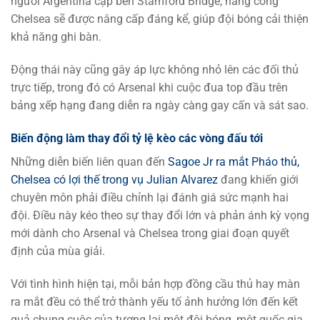
người Argentina cập bến Stamford Bridge, hàng công
Chelsea sẽ được nâng cấp đáng kể, giúp đội bóng cải thiện
khả năng ghi bàn.
Động thái này cũng gây áp lực không nhỏ lên các đối thủ
trực tiếp, trong đó có Arsenal khi cuộc đua top đầu trên
bảng xếp hạng đang diễn ra ngày càng gay cấn và sát sao.
Biến động làm thay đổi tỷ lệ kèo các vòng đấu tới
Những diễn biến liên quan đến
Sagoe Jr ra mắt Pháo thủ,
Chelsea có lợi thế trong vụ Julian Alvarez
đang khiến giới
chuyên môn phải điều chỉnh lại đánh giá sức mạnh hai
đội. Điều này kéo theo sự thay đổi lớn và phản ánh kỳ vọng
mới dành cho Arsenal và Chelsea trong giai đoạn quyết
định của mùa giải.
Với tình hình hiện tại, mỗi bản hợp đồng cầu thủ hay màn
ra mắt đều có thể trở thành yếu tố ảnh hưởng lớn đến kết
quả chung cuộc của tương lai một đội bóng, một quốc gia.