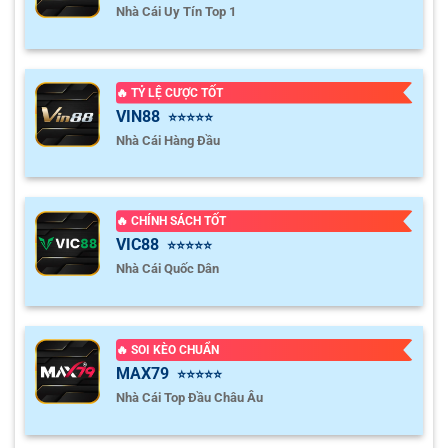
Nhà Cái Uy Tín Top 1
🔥 TỶ LỆ CƯỢC TỐT
VIN88
⭐⭐⭐⭐⭐
Nhà Cái Hàng Đầu
🔥 CHÍNH SÁCH TỐT
VIC88
⭐⭐⭐⭐⭐
Nhà Cái Quốc Dân
🔥 SOI KÈO CHUẨN
MAX79
⭐⭐⭐⭐⭐
Nhà Cái Top Đầu Châu Âu