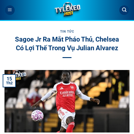
Bỏ
qua
nội
dung
TIN TỨC
Sagoe Jr Ra Mắt Pháo Thủ, Chelsea
Có Lợi Thế Trong Vụ Julian Alvarez
15
Th2