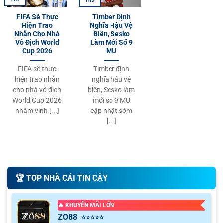
Th3
FIFA Sẽ Thực
Timber Định
Hiện Trao
Nghĩa Hậu Vệ
Nhẫn Cho Nhà
Biên, Sesko
Vô Địch World
Làm Mới Số 9
Cup 2026
MU
FIFA sẽ thực
Timber định
hiện trao nhẫn
nghĩa hậu vệ
cho nhà vô địch
biên, Sesko làm
World Cup 2026
mới số 9 MU
nhằm vinh [...]
cập nhật sớm
[...]
🏆️ TOP NHÀ CÁI TIN CẬY
🔥 KHUYẾN MÃI LỚN
ZO88
⭐⭐⭐⭐⭐