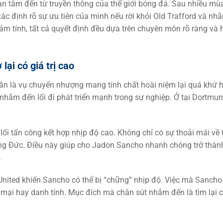
tâm đến từ truyền thông của thế giới bóng đá. Sau nhiều mùa
c định rõ sự ưu tiên của mình nếu rời khỏi Old Trafford và nh
ảm tính, tất cả quyết định đều dựa trên chuyên môn rõ ràng và
ại có giá trị cao
n là vụ chuyển nhượng mang tính chất hoài niệm lại quá khứ 
hắm đến lối đi phát triển mạnh trong sự nghiệp. Ở tại Dortmu
ối tấn công kết hợp nhịp độ cao. Không chỉ có sự thoải mái về t
 bóng Đức. Điều này giúp cho Jadon Sancho nhanh chóng trở thàn
.
r United khiến Sancho có thể bị “chững” nhịp độ. Việc mà Sanch
mại hay danh tính. Mục đích mà chân sút nhắm đến là tìm lại 