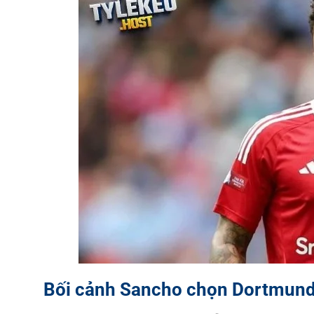
Bối cảnh Sancho chọn Dortmund