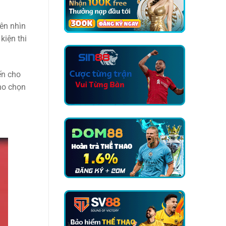
Thứ
Barca
5
Trước
ên nhìn
Mùa
Giải
kiện thi
Mới
ến cho
ho chọn