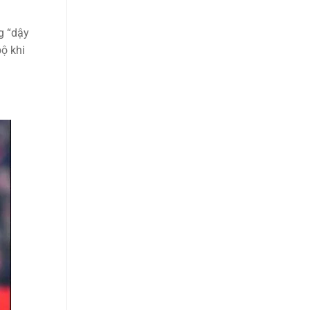
g “dậy
bộ khi