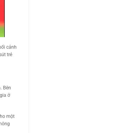
bối cảnh
út trẻ
. Bên
gia ở
cho một
thông