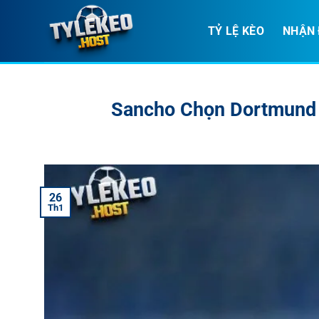
Bỏ
qua
TỶ LỆ KÈO
NHẬN 
nội
dung
Sancho Chọn Dortmund
26
Th1