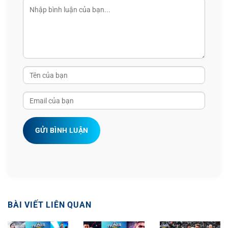
GỬI BÌNH LUẬN
BÀI VIẾT LIÊN QUAN