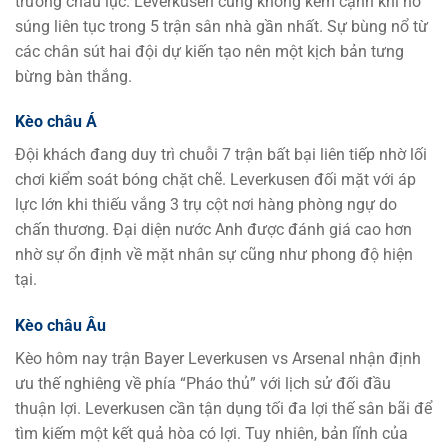
trường châu lục. Leverkusen cũng không kém cạnh khi nổ
súng liên tục trong 5 trận sân nhà gần nhất. Sự bùng nổ từ
các chân sút hai đội dự kiến tạo nên một kịch bản tưng
bừng bàn thắng.
Kèo châu Á
Đội khách đang duy trì chuỗi 7 trận bất bại liên tiếp nhờ lối
chơi kiểm soát bóng chặt chẽ. Leverkusen đối mặt với áp
lực lớn khi thiếu vắng 3 trụ cột nơi hàng phòng ngự do
chấn thương. Đại diện nước Anh được đánh giá cao hơn
nhờ sự ổn định về mặt nhân sự cũng như phong độ hiện
tại.
Kèo châu Âu
Kèo hôm nay trận Bayer Leverkusen vs Arsenal nhận định
ưu thế nghiêng về phía “Pháo thủ” với lịch sử đối đầu
thuận lợi. Leverkusen cần tận dụng tối đa lợi thế sân bãi để
tìm kiếm một kết quả hòa có lợi. Tuy nhiên, bản lĩnh của