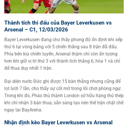
Thành tích thi đấu của Bayer Leverkusen vs
Arsenal – C1, 12/03/2026
Bayer Leverkusen đang cho thấy phong độ ổn định khi xếp
thứ 6 tại vòng bảng với 5 chiến thắng sau 8 trận đã đấu.
Phía bên kia chiến tuyến, Arsenal thậm chí còn ấn tượng
hơn khi giữ vị trí thứ 3 với thành tích thắng 6, hòa 1 và chỉ
để thua duy nhất 1 trận.
Đại diện nước Đức ghi được 15 bàn thắng nhưng cũng để
lọt lưới 7 lần, cho thấy sự cởi mở trong lối chơi phòng ngự.
Trong khi đó, Pháo thủ thành London sở hữu hàng thủ thép
khi chỉ nhận 3 bàn thua, sẵn sàng tạo nên thế trận chặt chẽ
ngay tại BayArena.
Nhận định kèo Bayer Leverkusen vs Arsenal