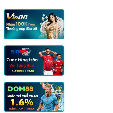
Manchester
Lên
bảng
United
Tuyển
Chốt
Để
Tân
Được
Binh
Chuyển
Thứ
Sang
5
Barca
Trước
Mùa
Giải
Mới