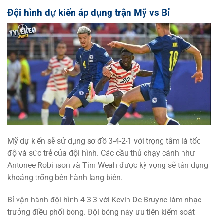
Đội hình dự kiến áp dụng trận Mỹ vs Bỉ
Mỹ dự kiến sẽ sử dụng sơ đồ 3-4-2-1 với trọng tâm là tốc
độ và sức trẻ của đội hình. Các cầu thủ chạy cánh như
Antonee Robinson và Tim Weah được kỳ vọng sẽ tận dụng
khoảng trống bên hành lang biên.
Bỉ vận hành đội hình 4-3-3 với Kevin De Bruyne làm nhạc
trưởng điều phối bóng. Đội bóng này ưu tiên kiểm soát