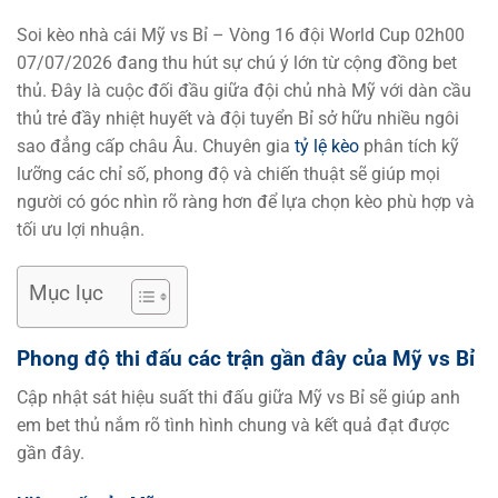
Soi kèo nhà cái Mỹ vs Bỉ – Vòng 16 đội World Cup 02h00
07/07/2026 đang thu hút sự chú ý lớn từ cộng đồng bet
thủ. Đây là cuộc đối đầu giữa đội chủ nhà Mỹ với dàn cầu
thủ trẻ đầy nhiệt huyết và đội tuyển Bỉ sở hữu nhiều ngôi
sao đẳng cấp châu Âu. Chuyên gia
tỷ lệ kèo
phân tích kỹ
lưỡng các chỉ số, phong độ và chiến thuật sẽ giúp mọi
người có góc nhìn rõ ràng hơn để lựa chọn kèo phù hợp và
tối ưu lợi nhuận.
Mục lục
Phong độ thi đấu các trận gần đây của Mỹ vs Bỉ
Cập nhật sát hiệu suất thi đấu giữa Mỹ vs Bỉ sẽ giúp anh
em bet thủ nắm rõ tình hình chung và kết quả đạt được
gần đây.