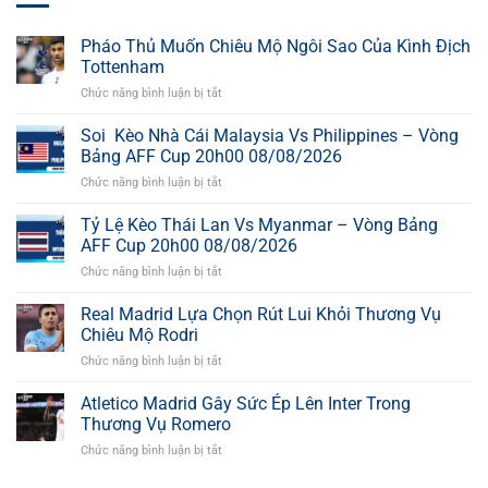
Pháo Thủ Muốn Chiêu Mộ Ngôi Sao Của Kình Địch
Tottenham
Chức năng bình luận bị tắt
ở
Pháo
Thủ
Soi Kèo Nhà Cái Malaysia Vs Philippines – Vòng
Muốn
Bảng AFF Cup 20h00 08/08/2026
Chiêu
Chức năng bình luận bị tắt
ở
Mộ
Soi
Ngôi
Kèo
Tỷ Lệ Kèo Thái Lan Vs Myanmar – Vòng Bảng
Sao
Nhà
Của
AFF Cup 20h00 08/08/2026
Cái
Kình
Chức năng bình luận bị tắt
ở
Malaysia
Địch
Tỷ
Vs
Tottenham
Lệ
Real Madrid Lựa Chọn Rút Lui Khỏi Thương Vụ
Philippines
Kèo
–
Chiêu Mộ Rodri
Thái
Vòng
Chức năng bình luận bị tắt
ở
Lan
Bảng
Real
Vs
AFF
Madrid
Atletico Madrid Gây Sức Ép Lên Inter Trong
Myanmar
Cup
Lựa
–
Thương Vụ Romero
20h00
Chọn
Vòng
08/08/2026
Chức năng bình luận bị tắt
ở
Rút
Bảng
Atletico
Lui
AFF
Madrid