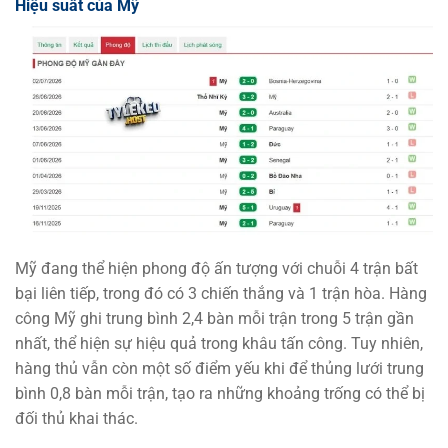
Hiệu suất của Mỹ
Mỹ đang thể hiện phong độ ấn tượng với chuỗi 4 trận bất
bại liên tiếp, trong đó có 3 chiến thắng và 1 trận hòa. Hàng
công Mỹ ghi trung bình 2,4 bàn mỗi trận trong 5 trận gần
nhất, thể hiện sự hiệu quả trong khâu tấn công. Tuy nhiên,
hàng thủ vẫn còn một số điểm yếu khi để thủng lưới trung
bình 0,8 bàn mỗi trận, tạo ra những khoảng trống có thể bị
đối thủ khai thác.