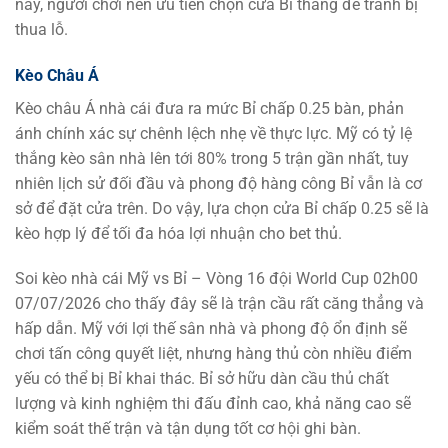
nay, người chơi nên ưu tiên chọn cửa Bỉ thắng để tránh bị
thua lỗ.
Kèo Châu Á
Kèo châu Á nhà cái đưa ra mức Bỉ chấp 0.25 bàn, phản
ánh chính xác sự chênh lệch nhẹ về thực lực. Mỹ có tỷ lệ
thắng kèo sân nhà lên tới 80% trong 5 trận gần nhất, tuy
nhiên lịch sử đối đầu và phong độ hàng công Bỉ vẫn là cơ
sở để đặt cửa trên. Do vậy, lựa chọn cửa Bỉ chấp 0.25 sẽ là
kèo hợp lý để tối đa hóa lợi nhuận cho bet thủ.
Soi kèo nhà cái Mỹ vs Bỉ – Vòng 16 đội World Cup 02h00
07/07/2026 cho thấy đây sẽ là trận cầu rất căng thẳng và
hấp dẫn. Mỹ với lợi thế sân nhà và phong độ ổn định sẽ
chơi tấn công quyết liệt, nhưng hàng thủ còn nhiều điểm
yếu có thể bị Bỉ khai thác. Bỉ sở hữu dàn cầu thủ chất
lượng và kinh nghiệm thi đấu đỉnh cao, khả năng cao sẽ
kiểm soát thế trận và tận dụng tốt cơ hội ghi bàn.