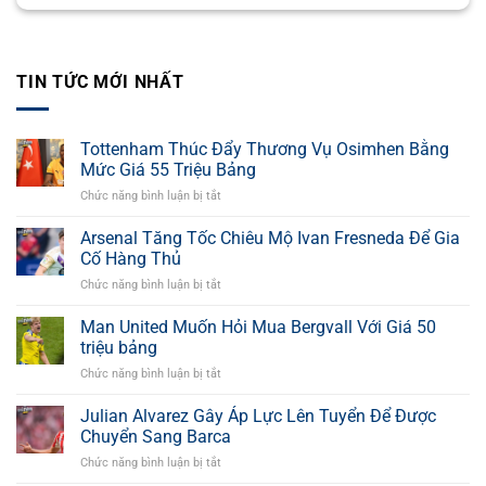
TIN TỨC MỚI NHẤT
Tottenham Thúc Đẩy Thương Vụ Osimhen Bằng
Mức Giá 55 Triệu Bảng
Chức năng bình luận bị tắt
ở
Tottenham
Thúc
Arsenal Tăng Tốc Chiêu Mộ Ivan Fresneda Để Gia
Đẩy
Cố Hàng Thủ
Thương
Chức năng bình luận bị tắt
ở
Vụ
Arsenal
Osimhen
Tăng
Man United Muốn Hỏi Mua Bergvall Với Giá 50
Bằng
Tốc
Mức
triệu bảng
Chiêu
Giá
Chức năng bình luận bị tắt
ở
Mộ
55
Man
Ivan
Triệu
United
Julian Alvarez Gây Áp Lực Lên Tuyển Để Được
Fresneda
Bảng
Muốn
Để
Chuyển Sang Barca
Hỏi
Gia
Chức năng bình luận bị tắt
ở
Mua
Cố
Julian
Bergvall