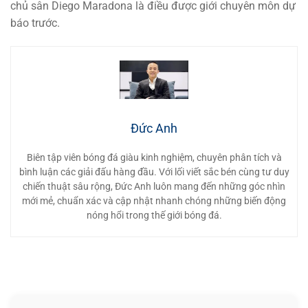
chủ sân Diego Maradona là điều được giới chuyên môn dự
báo trước.
Đức Anh
Biên tập viên bóng đá giàu kinh nghiệm, chuyên phân tích và
bình luận các giải đấu hàng đầu. Với lối viết sắc bén cùng tư duy
chiến thuật sâu rộng, Đức Anh luôn mang đến những góc nhìn
mới mẻ, chuẩn xác và cập nhật nhanh chóng những biến động
nóng hổi trong thế giới bóng đá.