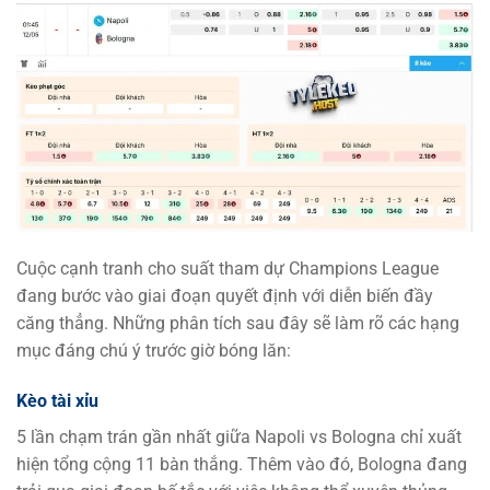
Cuộc cạnh tranh cho suất tham dự Champions League
đang bước vào giai đoạn quyết định với diễn biến đầy
căng thẳng. Những phân tích sau đây sẽ làm rõ các hạng
mục đáng chú ý trước giờ bóng lăn:
Kèo tài xỉu
5 lần chạm trán gần nhất giữa Napoli vs Bologna chỉ xuất
hiện tổng cộng 11 bàn thắng. Thêm vào đó, Bologna đang