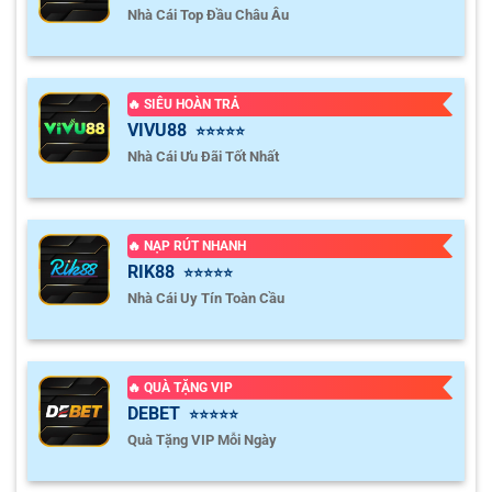
Nhà Cái Top Đầu Châu Âu
🔥 SIÊU HOÀN TRẢ
VIVU88
⭐⭐⭐⭐⭐
Nhà Cái Ưu Đãi Tốt Nhất
🔥 NẠP RÚT NHANH
RIK88
⭐⭐⭐⭐⭐
Nhà Cái Uy Tín Toàn Cầu
🔥 QUÀ TẶNG VIP
DEBET
⭐⭐⭐⭐⭐
Quà Tặng VIP Mỗi Ngày