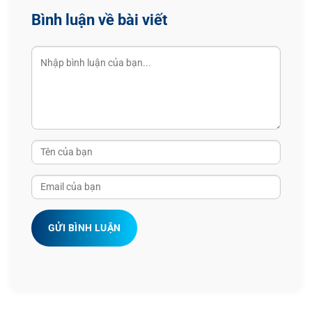
Bình luận về bài viết
GỬI BÌNH LUẬN