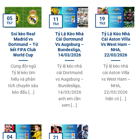
05
19
11
Th7
Th3
Th3
Soi kèo Real
Tỷ Lệ Kèo Nhà
Tỷ Lệ Kèo Nhà
Madrid vs
Cái Dortmund
Cái Aston Villa
Dortmund – Tứ
Vs Augsburg –
Vs West Ham –
kết FIFA Club
Bundesliga,
NHA,
World Cup
14/03/2026
22/03/2026
Cùng đội ngũ
Tỷ lệ kèo nhà
Tỷ lệ kèo nhà
Tỷ lệ kèo tìm
cái Dortmund
cái Aston Villa
hiểu và phân
vs Augsburg –
vs West Ham –
tích chuyên sâu
Bundesliga,
NHA,
kèo đấu [...]
14/03/2026
22/03/2026
anh em cần
hiện có [...]
xem [...]
04
21