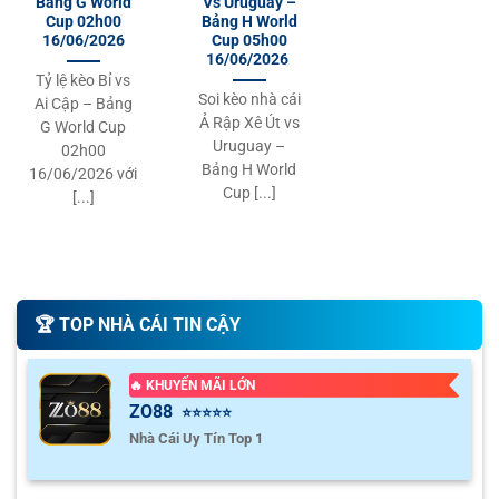
Bảng G World
Vs Uruguay –
Cup 02h00
Bảng H World
16/06/2026
Cup 05h00
16/06/2026
Tỷ lệ kèo Bỉ vs
Soi kèo nhà cái
Ai Cập – Bảng
Ả Rập Xê Út vs
G World Cup
Uruguay –
02h00
Bảng H World
16/06/2026 với
Cup [...]
[...]
🏆️ TOP NHÀ CÁI TIN CẬY
🔥 KHUYẾN MÃI LỚN
ZO88
⭐⭐⭐⭐⭐
Nhà Cái Uy Tín Top 1