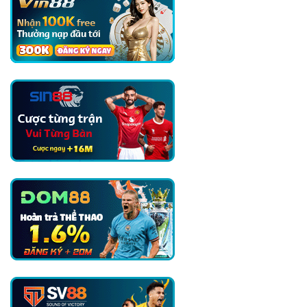
Được
Binh
Chuyển
Thứ
Sang
5
Barca
Trước
Mùa
Giải
Mới