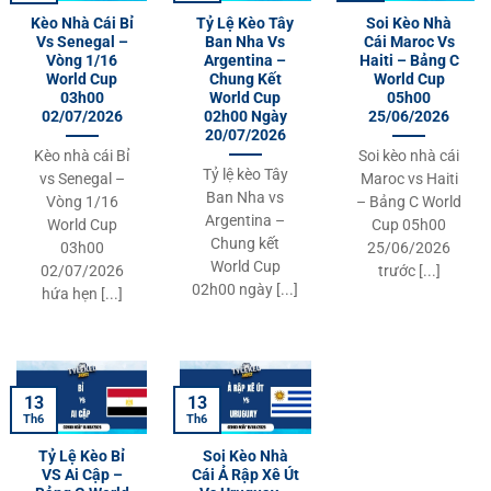
Kèo Nhà Cái Bỉ
Tỷ Lệ Kèo Tây
Soi Kèo Nhà
Vs Senegal –
Ban Nha Vs
Cái Maroc Vs
Vòng 1/16
Argentina –
Haiti – Bảng C
World Cup
Chung Kết
World Cup
03h00
World Cup
05h00
02/07/2026
02h00 Ngày
25/06/2026
20/07/2026
Kèo nhà cái Bỉ
Soi kèo nhà cái
Tỷ lệ kèo Tây
vs Senegal –
Maroc vs Haiti
Ban Nha vs
Vòng 1/16
– Bảng C World
Argentina –
World Cup
Cup 05h00
Chung kết
03h00
25/06/2026
World Cup
02/07/2026
trước [...]
02h00 ngày [...]
hứa hẹn [...]
13
13
Th6
Th6
Tỷ Lệ Kèo Bỉ
Soi Kèo Nhà
VS Ai Cập –
Cái Ả Rập Xê Út