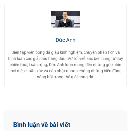
Đức Anh
Biên tập viên bóng đá giàu kinh nghiệm, chuyên phân tích và
bình luận các giải đấu hàng đầu. Với lối viết sắc bén cùng tư duy
chiến thuật sâu rộng, Đức Anh luôn mang đến những góc nhìn
mới mẻ, chuẩn xác và cập nhật nhanh chóng những biến động
nóng hổi trong thế giới bóng đá.
Bình luận về bài viết