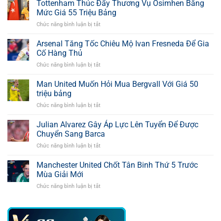
Tottenham Thúc Đẩy Thương Vụ Osimhen Bằng
Mức Giá 55 Triệu Bảng
Chức năng bình luận bị tắt
ở
Tottenham
Thúc
Arsenal Tăng Tốc Chiêu Mộ Ivan Fresneda Để Gia
Đẩy
Cố Hàng Thủ
Thương
Chức năng bình luận bị tắt
ở
Vụ
Arsenal
Osimhen
Tăng
Man United Muốn Hỏi Mua Bergvall Với Giá 50
Bằng
Tốc
Mức
triệu bảng
Chiêu
Giá
Chức năng bình luận bị tắt
ở
Mộ
55
Man
Ivan
Triệu
United
Julian Alvarez Gây Áp Lực Lên Tuyển Để Được
Fresneda
Bảng
Muốn
Để
Chuyển Sang Barca
Hỏi
Gia
Chức năng bình luận bị tắt
ở
Mua
Cố
Julian
Bergvall
Hàng
Alvarez
Manchester United Chốt Tân Binh Thứ 5 Trước
Với
Thủ
Gây
Giá
Mùa Giải Mới
Áp
50
Chức năng bình luận bị tắt
ở
Lực
triệu
Manchester
Lên
bảng
United
Tuyển
Chốt
Để
Tân