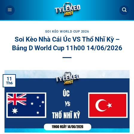
Bỏ
qua
nội
dung
SOI KÈO WORLD CUP 2026
Soi Kèo Nhà Cái Úc VS Thổ Nhĩ Kỳ –
Bảng D World Cup 11h00 14/06/2026
11
Th6