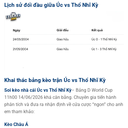
Lịch sử đối đầu giữa Úc vs Thổ Nhĩ Kỳ
Khai thác bảng kèo trận Úc vs Thổ Nhĩ Kỳ
Soi kèo nhà cái Úc vs Thổ Nhĩ Kỳ
– Bảng D World Cup
11h00 14/06/2026
khá cân bằng. Chuyên gia tiến hành
phân tích và đưa ra nhận định về cửa cược “ngon” cho anh
em tham khảo:
Kèo Châu Á