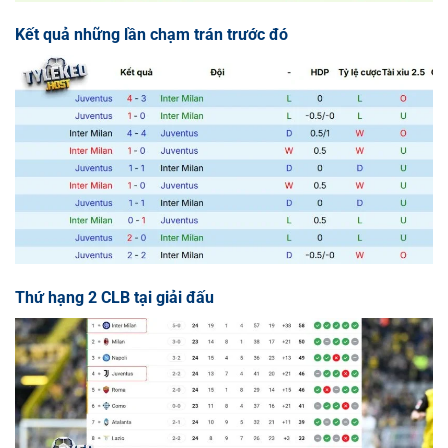
Kết quả những lần chạm trán trước đó
Thứ hạng 2 CLB tại giải đấu