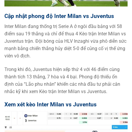
Cập nhật phong độ Inter Milan vs Juventus
Inter Milan đang thống trị Serie A ở ngôi đầu bảng với 58
điểm sau 19 thắng và chỉ để thua 4 Kèo trận Inter Milan vs
Juventus trận. Đội bóng của HLV Inzaghi vừa phô diễn sức
mạnh bằng chiến thắng hủy diệt 5-0 để củng cố vị thế ứng
viên vô địch.
Trong khi đó, Juventus hiện xếp thứ 4 với 46 điểm cùng
thành tích 13 thắng, 7 hòa và 4 bại. Phong độ thiếu ổn
định của “Lão phu nhân” khiến các nhà đầu tư phải cân
nhắc kỹ khi xem Kèo trận Inter Milan vs Juventus.
Xem xét kèo Inter Milan vs Juventus