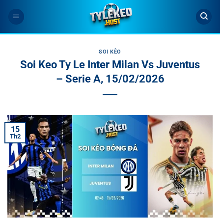
Bỏ
qua
nội
dung
SOI KÈO
Soi Keo Ty Le Inter Milan Vs Juventus
– Serie A, 15/02/2026
15
Th2