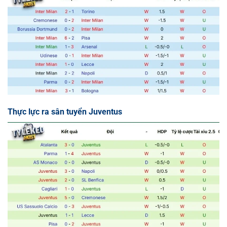
Thực lực ra sân tuyển Juventus