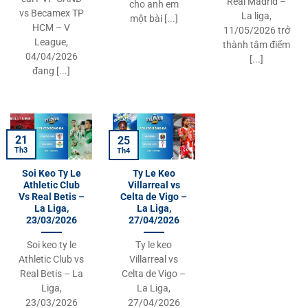
Real Madrid –
cho anh em
vs Becamex TP
La liga,
một bài [...]
HCM – V
11/05/2026 trở
League,
thành tâm điểm
04/04/2026
[...]
đang [...]
21
25
Th3
Th4
Soi Keo Ty Le
Ty Le Keo
Athletic Club
Villarreal vs
Vs Real Betis –
Celta de Vigo –
La Liga,
La Liga,
23/03/2026
27/04/2026
Soi keo ty le
Ty le keo
Athletic Club vs
Villarreal vs
Real Betis – La
Celta de Vigo –
Liga,
La Liga,
23/03/2026
27/04/2026