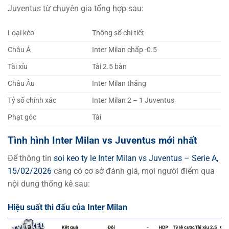
Juventus từ chuyên gia tổng hợp sau:
Loại kèo
Thông số chi tiết
Châu Á
Inter Milan chấp -0.5
Tài xỉu
Tài 2.5 bàn
Châu Âu
Inter Milan thắng
Tỷ số chính xác
Inter Milan 2 – 1 Juventus
Phạt góc
Tài
Tình hình Inter Milan vs Juventus mới nhất
Để thông tin
soi keo ty le Inter Milan vs Juventus – Serie A,
15/02/2026
càng có cơ sở đánh giá, mọi người điểm qua
nội dung thống kê sau:
Hiệu suất thi đấu của Inter Milan