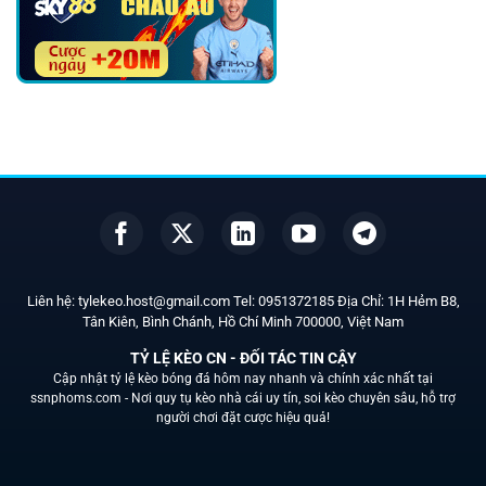
Liên hệ:
tylekeo.host@gmail.com
Tel:
0951372185
Địa Chỉ: 1H Hẻm B8,
Tân Kiên, Bình Chánh, Hồ Chí Minh
700000
, Việt Nam
TỶ LỆ KÈO CN - ĐỐI TÁC TIN CẬY
Cập nhật tỷ lệ kèo bóng đá hôm nay nhanh và chính xác nhất tại
ssnphoms.com -
Nơi quy tụ kèo nhà cái uy tín, soi kèo chuyên sâu, hỗ trợ
người chơi đặt cược hiệu quả!