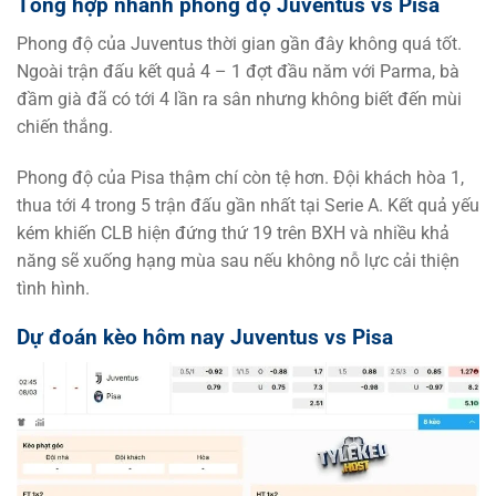
Tổng hợp nhanh phong độ Juventus vs Pisa
Phong độ của Juventus thời gian gần đây không quá tốt.
Ngoài trận đấu kết quả 4 – 1 đợt đầu năm với Parma, bà
đầm già đã có tới 4 lần ra sân nhưng không biết đến mùi
chiến thắng.
Phong độ của Pisa thậm chí còn tệ hơn. Đội khách hòa 1,
thua tới 4 trong 5 trận đấu gần nhất tại Serie A. Kết quả yếu
kém khiến CLB hiện đứng thứ 19 trên BXH và nhiều khả
năng sẽ xuống hạng mùa sau nếu không nỗ lực cải thiện
tình hình.
Dự đoán kèo hôm nay Juventus vs Pisa