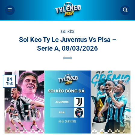
Bỏ
qua
nội
dung
SOI KÈO
Soi Keo Ty Le Juventus Vs Pisa –
Serie A, 08/03/2026
04
Th3