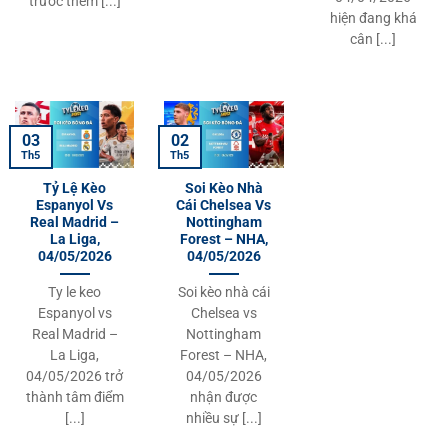
trước thềm [...]
hiện đang khá
cân [...]
03
02
Th5
Th5
Tỷ Lệ Kèo
Soi Kèo Nhà
Espanyol Vs
Cái Chelsea Vs
Real Madrid –
Nottingham
La Liga,
Forest – NHA,
04/05/2026
04/05/2026
Ty le keo
Soi kèo nhà cái
Espanyol vs
Chelsea vs
Real Madrid –
Nottingham
La Liga,
Forest – NHA,
04/05/2026 trở
04/05/2026
thành tâm điểm
nhận được
[...]
nhiều sự [...]