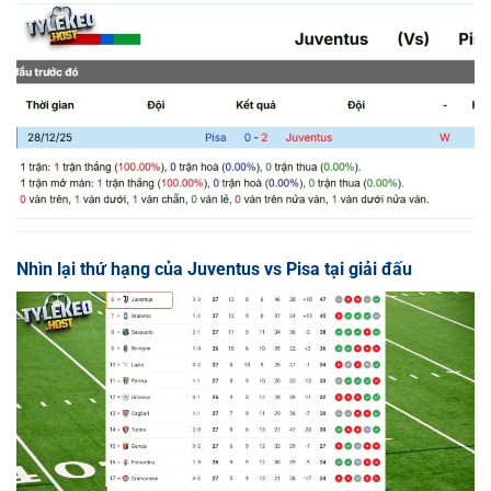
Nhìn lại thứ hạng của Juventus vs Pisa tại giải đấu