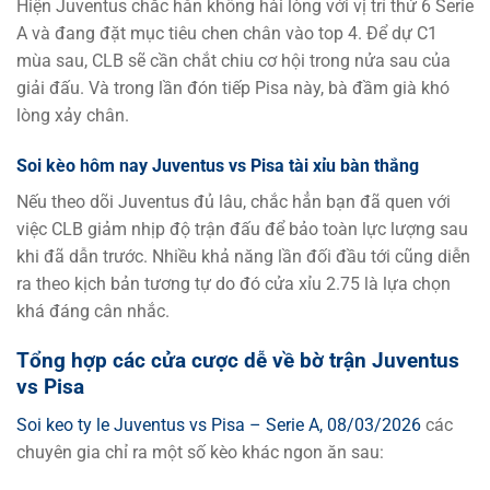
Hiện Juventus chắc hẳn không hài lòng với vị trí thứ 6 Serie
A và đang đặt mục tiêu chen chân vào top 4. Để dự C1
mùa sau, CLB sẽ cần chắt chiu cơ hội trong nửa sau của
giải đấu. Và trong lần đón tiếp Pisa này, bà đầm già khó
lòng xảy chân.
Soi kèo hôm nay Juventus vs Pisa tài xỉu bàn thắng
Nếu theo dõi Juventus đủ lâu, chắc hẳn bạn đã quen với
việc CLB giảm nhịp độ trận đấu để bảo toàn lực lượng sau
khi đã dẫn trước. Nhiều khả năng lần đối đầu tới cũng diễn
ra theo kịch bản tương tự do đó cửa xỉu 2.75 là lựa chọn
khá đáng cân nhắc.
Tổng hợp các cửa cược dễ về bờ trận Juventus
vs Pisa
Soi keo ty le Juventus vs Pisa – Serie A, 08/03/2026
các
chuyên gia chỉ ra một số kèo khác ngon ăn sau: