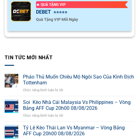
🔥 QUÀ TẶNG VIP
DEBET
⭐⭐⭐⭐⭐
Quà Tặng VIP Mỗi Ngày
TIN TỨC MỚI NHẤT
Pháo Thủ Muốn Chiêu Mộ Ngôi Sao Của Kình Địch
Tottenham
Chức năng bình luận bị tắt
ở
Pháo
Thủ
Soi Kèo Nhà Cái Malaysia Vs Philippines – Vòng
Muốn
Bảng AFF Cup 20h00 08/08/2026
Chiêu
Chức năng bình luận bị tắt
ở
Mộ
Soi
Ngôi
Kèo
Tỷ Lệ Kèo Thái Lan Vs Myanmar – Vòng Bảng
Sao
Nhà
Của
AFF Cup 20h00 08/08/2026
Cái
Kình