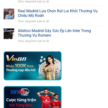
Chức năng bình luận bị tắt
ở
Malaysia
Địch
Tỷ
Vs
Tottenham
Lệ
Real Madrid Lựa Chọn Rút Lui Khỏi Thương Vụ
Philippines
Kèo
–
Chiêu Mộ Rodri
Thái
Vòng
Chức năng bình luận bị tắt
ở
Lan
Bảng
Real
Vs
AFF
Madrid
Atletico Madrid Gây Sức Ép Lên Inter Trong
Myanmar
Cup
Lựa
–
Thương Vụ Romero
20h00
Chọn
Vòng
08/08/2026
Chức năng bình luận bị tắt
ở
Rút
Bảng
Atletico
Lui
AFF
Madrid
Khỏi
Cup
Gây
Thương
20h00
Sức
Vụ
08/08/2026
Ép
Chiêu
Lên
Mộ
Inter
Rodri
Trong
Thương
Vụ
Romero