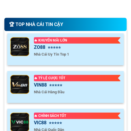
🏆️ TOP NHÀ CÁI TIN CẬY
🔥 KHUYẾN MÃI LỚN
ZO88
⭐⭐⭐⭐⭐
Nhà Cái Uy Tín Top 1
🔥 TỶ LỆ CƯỢC TỐT
VIN88
⭐⭐⭐⭐⭐
Nhà Cái Hàng Đầu
🔥 CHÍNH SÁCH TỐT
VIC88
⭐⭐⭐⭐⭐
Nhà Cái Quốc Dân