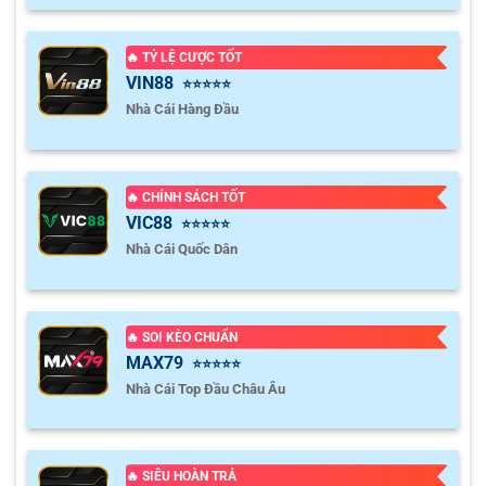
🔥 TỶ LỆ CƯỢC TỐT
VIN88
⭐⭐⭐⭐⭐
Nhà Cái Hàng Đầu
🔥 CHÍNH SÁCH TỐT
VIC88
⭐⭐⭐⭐⭐
Nhà Cái Quốc Dân
🔥 SOI KÈO CHUẨN
MAX79
⭐⭐⭐⭐⭐
Nhà Cái Top Đầu Châu Âu
🔥 SIÊU HOÀN TRẢ