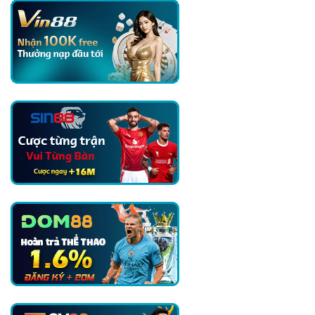
Gây
Giá
Áp
50
Lực
triệu
Lên
bảng
Tuyển
Để
Được
Chuyển
Sang
Barca