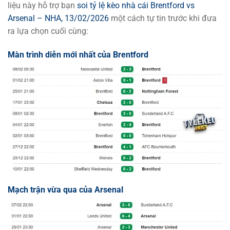
liệu này hỗ trợ bạn
soi tỷ lệ kèo nhà cái Brentford vs
Arsenal – NHA, 13/02/2026
một cách tự tin trước khi đưa
ra lựa chọn cuối cùng:
Màn trình diễn mới nhất của Brentford
Mạch trận vừa qua của Arsenal