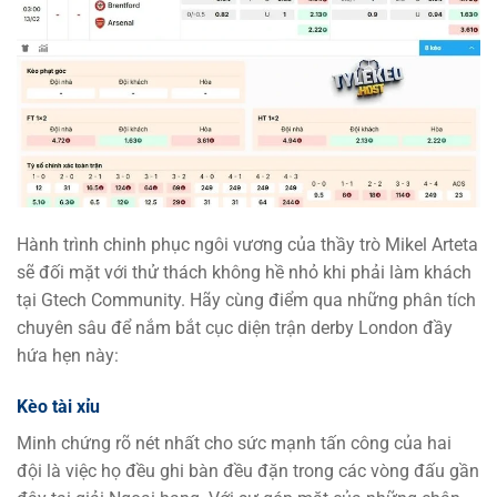
Hành trình chinh phục ngôi vương của thầy trò Mikel Arteta
sẽ đối mặt với thử thách không hề nhỏ khi phải làm khách
tại Gtech Community. Hãy cùng điểm qua những phân tích
chuyên sâu để nắm bắt cục diện trận derby London đầy
hứa hẹn này:
Kèo tài xỉu
Minh chứng rõ nét nhất cho sức mạnh tấn công của hai
đội là việc họ đều ghi bàn đều đặn trong các vòng đấu gần