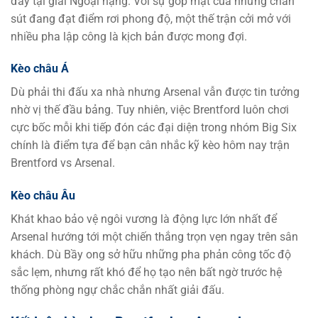
đây tại giải Ngoại hạng. Với sự góp mặt của những chân
sút đang đạt điểm rơi phong độ, một thế trận cởi mở với
nhiều pha lập công là kịch bản được mong đợi.
Kèo châu Á
Dù phải thi đấu xa nhà nhưng Arsenal vẫn được tin tưởng
nhờ vị thế đầu bảng. Tuy nhiên, việc Brentford luôn chơi
cực bốc mỗi khi tiếp đón các đại diện trong nhóm Big Six
chính là điểm tựa để bạn cân nhắc kỹ kèo hôm nay trận
Brentford vs Arsenal.
Kèo châu Âu
Khát khao bảo vệ ngôi vương là động lực lớn nhất để
Arsenal hướng tới một chiến thắng trọn vẹn ngay trên sân
khách. Dù Bầy ong sở hữu những pha phản công tốc độ
sắc lẹm, nhưng rất khó để họ tạo nên bất ngờ trước hệ
thống phòng ngự chắc chắn nhất giải đấu.