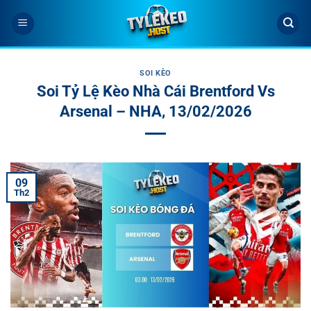
Bỏ
qua
nội
dung
SOI KÈO
Soi Tỷ Lệ Kèo Nhà Cái Brentford Vs
Arsenal – NHA, 13/02/2026
09
Th2