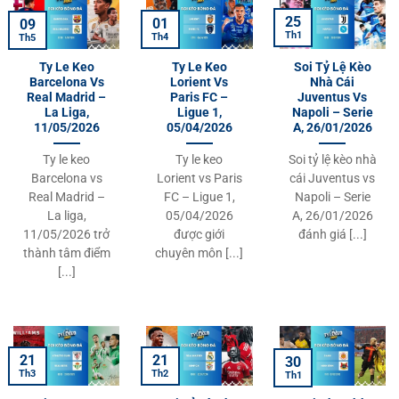
25
01
09
Th1
Th4
Th5
Ty Le Keo
Ty Le Keo
Soi Tỷ Lệ Kèo
Barcelona Vs
Lorient Vs
Nhà Cái
Real Madrid –
Paris FC –
Juventus Vs
La Liga,
Ligue 1,
Napoli – Serie
11/05/2026
05/04/2026
A, 26/01/2026
Ty le keo
Ty le keo
Soi tỷ lệ kèo nhà
Barcelona vs
Lorient vs Paris
cái Juventus vs
Real Madrid –
FC – Ligue 1,
Napoli – Serie
La liga,
05/04/2026
A, 26/01/2026
11/05/2026 trở
được giới
đánh giá [...]
thành tâm điểm
chuyên môn [...]
[...]
21
21
30
Th3
Th2
Th1