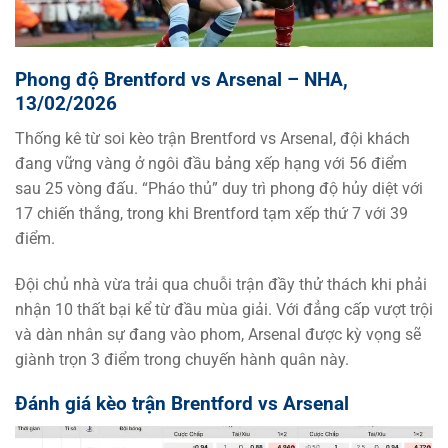
Phong độ Brentford vs Arsenal – NHA,
13/02/2026
Thống kê từ soi kèo trận Brentford vs Arsenal, đội khách
đang vững vàng ở ngôi đầu bảng xếp hạng với 56 điểm
sau 25 vòng đấu. “Pháo thủ” duy trì phong độ hủy diệt với
17 chiến thắng, trong khi Brentford tạm xếp thứ 7 với 39
điểm.
Đội chủ nhà vừa trải qua chuỗi trận đầy thử thách khi phải
nhận 10 thất bại kể từ đầu mùa giải. Với đẳng cấp vượt trội
và dàn nhân sự đang vào phom, Arsenal được kỳ vọng sẽ
giành trọn 3 điểm trong chuyến hành quân này.
Đánh giá kèo trận Brentford vs Arsenal