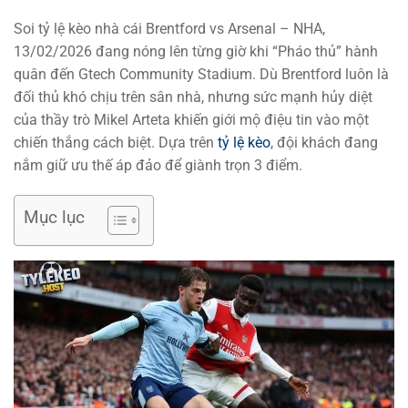
Soi tỷ lệ kèo nhà cái Brentford vs Arsenal – NHA,
13/02/2026 đang nóng lên từng giờ khi “Pháo thủ” hành
quân đến Gtech Community Stadium. Dù Brentford luôn là
đối thủ khó chịu trên sân nhà, nhưng sức mạnh hủy diệt
của thầy trò Mikel Arteta khiến giới mộ điệu tin vào một
chiến thắng cách biệt. Dựa trên
tỷ lệ kèo
, đội khách đang
nắm giữ ưu thế áp đảo để giành trọn 3 điểm.
Mục lục