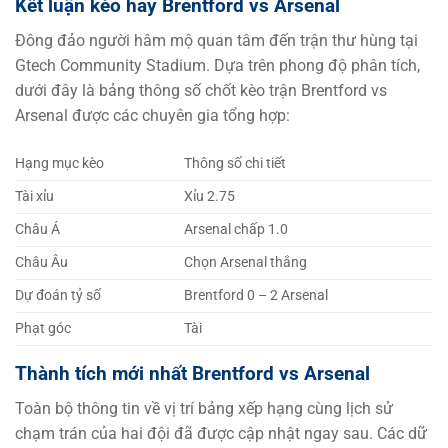
Kết luận kèo hay Brentford vs Arsenal
Đông đảo người hâm mộ quan tâm đến trận thư hùng tại
Gtech Community Stadium. Dựa trên phong độ phân tích,
dưới đây là bảng thông số chốt kèo trận Brentford vs
Arsenal được các chuyên gia tổng hợp:
Hạng mục kèo
Thông số chi tiết
Tài xỉu
Xỉu 2.75
Châu Á
Arsenal chấp 1.0
Châu Âu
Chọn Arsenal thắng
Dự đoán tỷ số
Brentford 0 – 2 Arsenal
Phạt góc
Tài
Thành tích mới nhất Brentford vs Arsenal
Toàn bộ thông tin về vị trí bảng xếp hạng cùng lịch sử
chạm trán của hai đội đã được cập nhật ngay sau. Các dữ