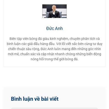
Đức Anh
Biên tập viên bóng đá giàu kinh nghiệm, chuyên phân tích và
bình luận các giải đấu hàng đầu. Với lối viết sắc bén cùng tư duy
chiến thuật sâu rộng, Đức Anh luôn mang đến những góc nhìn
mới mẻ, chuẩn xác và cập nhật nhanh chóng những biến động
nóng hổi trong thế giới bóng đá.
Bình luận về bài viết