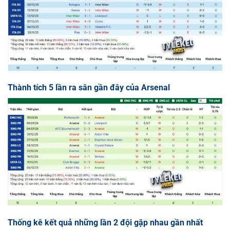
Thành tích 5 lần ra sân gần đây của Arsenal
Thống kê kết quả những lần 2 đội gặp nhau gần nhất