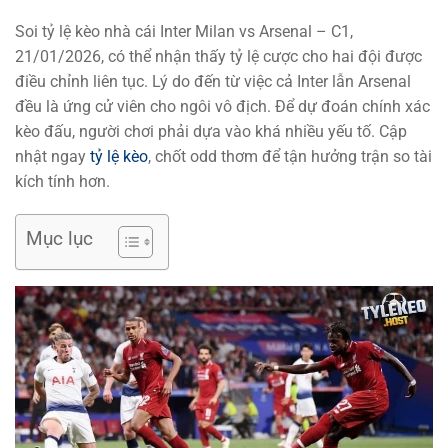
Soi tỷ lệ kèo nhà cái Inter Milan vs Arsenal – C1,
21/01/2026, có thể nhận thấy tỷ lệ cược cho hai đội được
điều chỉnh liên tục. Lý do đến từ việc cả Inter lẫn Arsenal
đều là ứng cử viên cho ngôi vô địch. Để dự đoán chính xác
kèo đấu, người chơi phải dựa vào khá nhiều yếu tố. Cập
nhật ngay
tỷ lệ kèo
, chốt odd thơm để tận hưởng trận so tài
kích tính hơn.
Mục lục