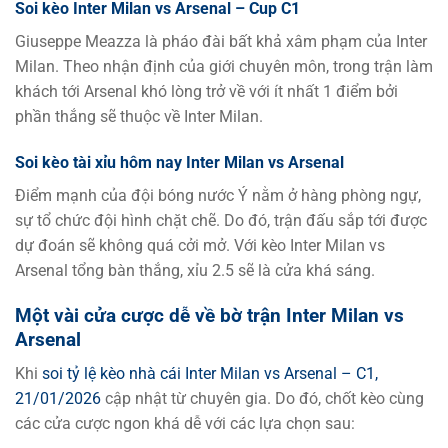
Soi kèo Inter Milan vs Arsenal – Cup C1
Giuseppe Meazza là pháo đài bất khả xâm phạm của Inter
Milan. Theo nhận định của giới chuyên môn, trong trận làm
khách tới Arsenal khó lòng trở về với ít nhất 1 điểm bởi
phần thắng sẽ thuộc về Inter Milan.
Soi kèo tài xỉu hôm nay Inter Milan vs Arsenal
Điểm mạnh của đội bóng nước Ý nằm ở hàng phòng ngự,
sự tổ chức đội hình chặt chẽ. Do đó, trận đấu sắp tới được
dự đoán sẽ không quá cởi mở. Với kèo Inter Milan vs
Arsenal tổng bàn thắng, xỉu 2.5 sẽ là cửa khá sáng.
Một vài cửa cược dễ về bờ trận Inter Milan vs
Arsenal
Khi
soi tỷ lệ kèo nhà cái Inter Milan vs Arsenal – C1,
21/01/2026
cập nhật từ chuyên gia. Do đó, chốt kèo cùng
các cửa cược ngon khá dễ với các lựa chọn sau: