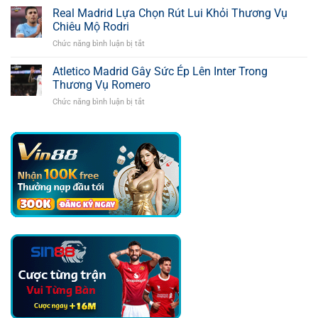
Tottenham
Lệ
Real Madrid Lựa Chọn Rút Lui Khỏi Thương Vụ
Philippines
Kèo
–
Chiêu Mộ Rodri
Thái
Vòng
Chức năng bình luận bị tắt
ở
Lan
Bảng
Real
Vs
AFF
Madrid
Atletico Madrid Gây Sức Ép Lên Inter Trong
Myanmar
Cup
Lựa
–
Thương Vụ Romero
20h00
Chọn
Vòng
08/08/2026
Chức năng bình luận bị tắt
ở
Rút
Bảng
Atletico
Lui
AFF
Madrid
Khỏi
Cup
Gây
Thương
20h00
Sức
Vụ
08/08/2026
Ép
Chiêu
Lên
Mộ
Inter
Rodri
Trong
Thương
Vụ
Romero