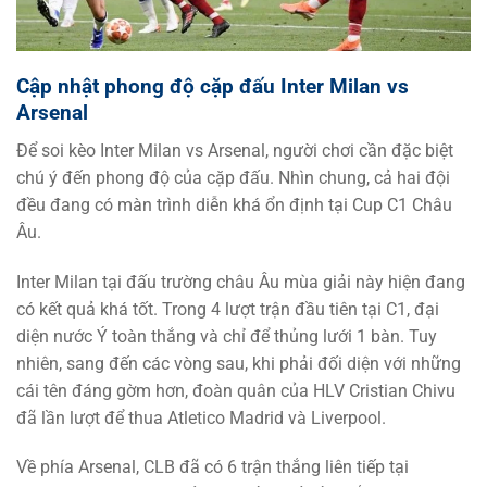
Cập nhật phong độ cặp đấu Inter Milan vs
Arsenal
Để soi kèo Inter Milan vs Arsenal, người chơi cần đặc biệt
chú ý đến phong độ của cặp đấu. Nhìn chung, cả hai đội
đều đang có màn trình diễn khá ổn định tại Cup C1 Châu
Âu.
Inter Milan tại đấu trường châu Âu mùa giải này hiện đang
có kết quả khá tốt. Trong 4 lượt trận đầu tiên tại C1, đại
diện nước Ý toàn thắng và chỉ để thủng lưới 1 bàn. Tuy
nhiên, sang đến các vòng sau, khi phải đối diện với những
cái tên đáng gờm hơn, đoàn quân của HLV Cristian Chivu
đã lần lượt để thua Atletico Madrid và Liverpool.
Về phía Arsenal, CLB đã có 6 trận thắng liên tiếp tại