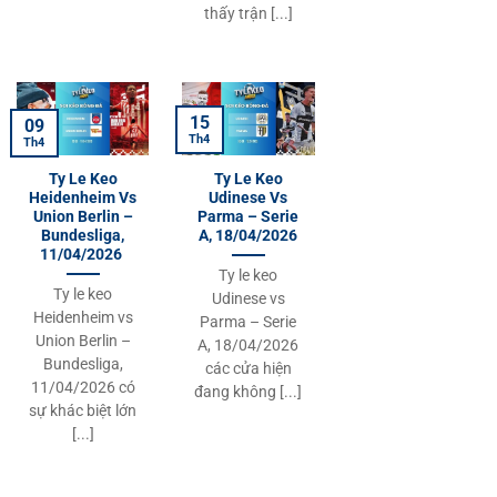
thấy trận [...]
15
09
Th4
Th4
Ty Le Keo
Ty Le Keo
Heidenheim Vs
Udinese Vs
Union Berlin –
Parma – Serie
Bundesliga,
A, 18/04/2026
11/04/2026
Ty le keo
Ty le keo
Udinese vs
Heidenheim vs
Parma – Serie
Union Berlin –
A, 18/04/2026
Bundesliga,
các cửa hiện
11/04/2026 có
đang không [...]
sự khác biệt lớn
[...]