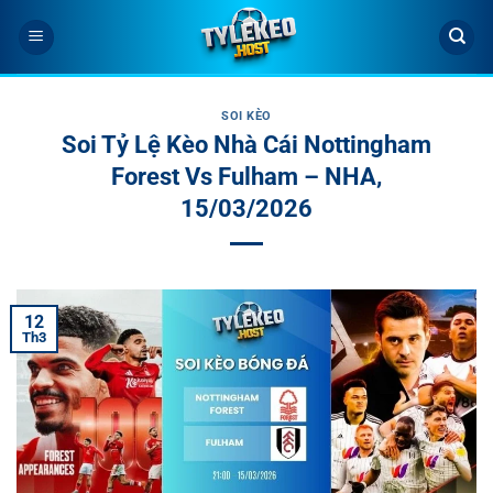
Bỏ
qua
nội
dung
SOI KÈO
Soi Tỷ Lệ Kèo Nhà Cái Nottingham
Forest Vs Fulham – NHA,
15/03/2026
12
Th3