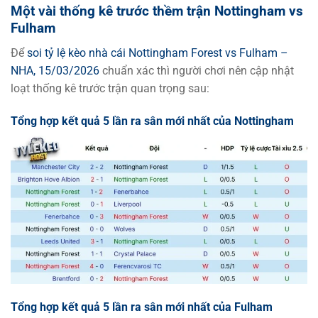
Một vài thống kê trước thềm trận Nottingham vs
Fulham
Để
soi tỷ lệ kèo nhà cái Nottingham Forest vs Fulham –
NHA, 15/03/2026
chuẩn xác thì người chơi nên cập nhật
loạt thống kê trước trận quan trọng sau:
Tổng hợp kết quả 5 lần ra sân mới nhất của Nottingham
Tổng hợp kết quả 5 lần ra sân mới nhất của Fulham