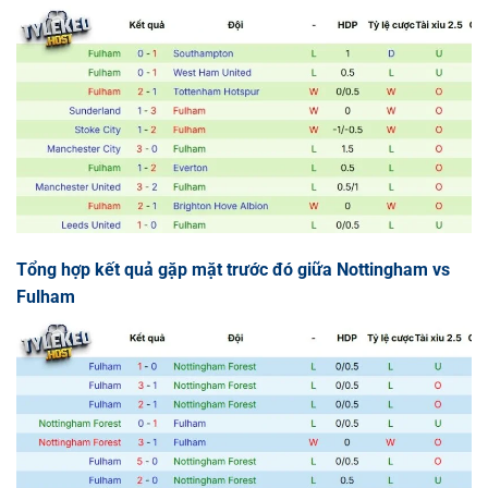
Tổng hợp kết quả gặp mặt trước đó giữa Nottingham vs
Fulham