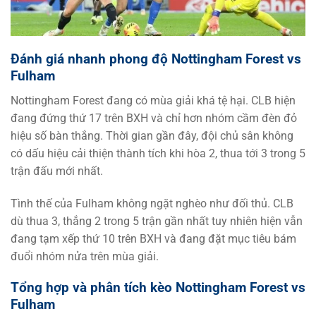
Đánh giá nhanh phong độ Nottingham Forest vs
Fulham
Nottingham Forest đang có mùa giải khá tệ hại. CLB hiện
đang đứng thứ 17 trên BXH và chỉ hơn nhóm cầm đèn đỏ
hiệu số bàn thắng. Thời gian gần đây, đội chủ sân không
có dấu hiệu cải thiện thành tích khi hòa 2, thua tới 3 trong 5
trận đấu mới nhất.
Tình thế của Fulham không ngặt nghèo như đối thủ. CLB
dù thua 3, thắng 2 trong 5 trận gần nhất tuy nhiên hiện vẫn
đang tạm xếp thứ 10 trên BXH và đang đặt mục tiêu bám
đuổi nhóm nửa trên mùa giải.
Tổng hợp và phân tích kèo Nottingham Forest vs
Fulham