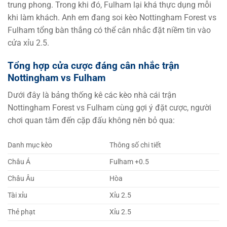
trung phong. Trong khi đó, Fulham lại khá thực dụng mỗi
khi làm khách. Anh em đang soi kèo Nottingham Forest vs
Fulham tổng bàn thắng có thể cân nhắc đặt niềm tin vào
cửa xỉu 2.5.
Tổng hợp cửa cược đáng cân nhắc trận
Nottingham vs Fulham
Dưới đây là bảng thống kê các kèo nhà cái trận
Nottingham Forest vs Fulham cùng gợi ý đặt cược, người
chơi quan tâm đến cặp đấu không nên bỏ qua:
Danh mục kèo
Thông số chi tiết
Châu Á
Fulham +0.5
Châu Âu
Hòa
Tài xỉu
Xỉu 2.5
Thẻ phạt
Xỉu 2.5