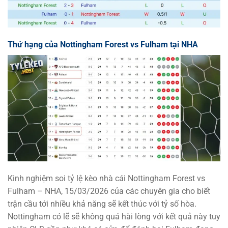
Thứ hạng của Nottingham Forest vs Fulham tại NHA
Kinh nghiệm soi tỷ lệ kèo nhà cái Nottingham Forest vs
Fulham – NHA, 15/03/2026 của các chuyên gia cho biết
trận cầu tới nhiều khả năng sẽ kết thúc với tỷ số hòa.
Nottingham có lẽ sẽ không quá hài lòng với kết quả này tuy