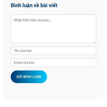
Bình luận về bài viết
GỬI BÌNH LUẬN