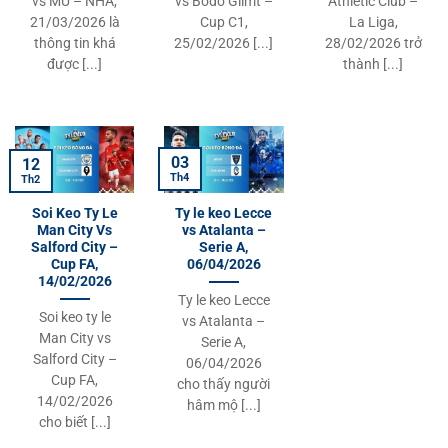
vs MU – NHA,
vs Bodo Glimt –
Athletic Club –
21/03/2026 là
Cup C1,
La Liga,
thông tin khá
25/02/2026 [...]
28/02/2026 trở
được [...]
thành [...]
03
12
Th4
Th2
Soi Keo Ty Le
Ty le keo Lecce
Man City Vs
vs Atalanta –
Salford City –
Serie A,
Cup FA,
06/04/2026
14/02/2026
Ty le keo Lecce
Soi keo ty le
vs Atalanta –
Man City vs
Serie A,
Salford City –
06/04/2026
Cup FA,
cho thấy người
14/02/2026
hâm mộ [...]
cho biết [...]