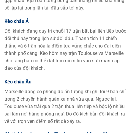
gặp nhau. Kịch bản tưng bừng bàn thắng nhiều khả năng
sẽ lặp lại trong lần tái đấu sắp tới này.
Kèo châu Á
Đội khách đang duy trì chuỗi 17 trận bất bại liên tiếp trước
đối thủ này trong lịch sử đối đầu. Thành tích 11 chiến
thắng và 6 trận hòa là điểm tựa vững chắc cho đại diện
thành phố cảng. Kèo hôm nay trận Toulouse vs Marseille
cho rằng bạn có thể đặt trọn niềm tin vào sức mạnh áp
đảo của đội khách.
Kèo châu Âu
Marseille đang có phong độ ấn tượng khi ghi tới 9 bàn chỉ
trong 2 chuyến hành quân xa nhà vừa qua. Ngược lại,
Toulouse vừa trải qua 2 trận thua liên tiếp và bộc lộ nhiều
sai lầm nơi hàng phòng ngự. Do đó kịch bản đội khách ra
về với trọn vẹn điểm số rất dễ xảy ra.