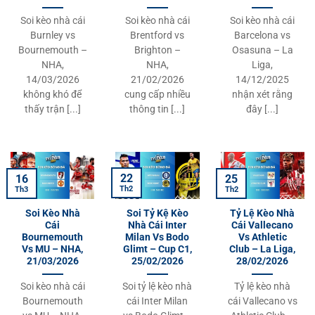
Soi kèo nhà cái
Soi kèo nhà cái
Soi kèo nhà cái
Burnley vs
Brentford vs
Barcelona vs
Bournemouth –
Brighton –
Osasuna – La
NHA,
NHA,
Liga,
14/03/2026
21/02/2026
14/12/2025
không khó để
cung cấp nhiều
nhận xét rằng
thấy trận [...]
thông tin [...]
đây [...]
22
16
25
Th2
Th3
Th2
Soi Kèo Nhà
Soi Tỷ Kệ Kèo
Tỷ Lệ Kèo Nhà
Cái
Nhà Cái Inter
Cái Vallecano
Bournemouth
Milan Vs Bodo
Vs Athletic
Vs MU – NHA,
Glimt – Cup C1,
Club – La Liga,
21/03/2026
25/02/2026
28/02/2026
Soi kèo nhà cái
Soi tỷ lệ kèo nhà
Tỷ lệ kèo nhà
Bournemouth
cái Inter Milan
cái Vallecano vs