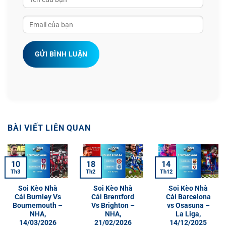
GỬI BÌNH LUẬN
BÀI VIẾT LIÊN QUAN
10
18
14
Th3
Th2
Th12
Soi Kèo Nhà
Soi Kèo Nhà
Soi Kèo Nhà
Cái Burnley Vs
Cái Brentford
Cái Barcelona
Bournemouth –
Vs Brighton –
vs Osasuna –
NHA,
NHA,
La Liga,
14/03/2026
21/02/2026
14/12/2025