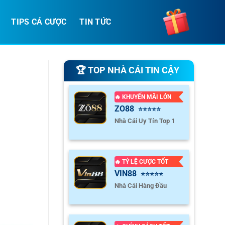
TIPS CÁ CƯỢC
TIN TỨC
🏆️ TOP NHÀ CÁI TIN CẬY
🔥 KHUYẾN MÃI LỚN
ZO88
⭐⭐⭐⭐⭐
Nhà Cái Uy Tín Top 1
🔥 TỶ LỆ CƯỢC TỐT
VIN88
⭐⭐⭐⭐⭐
Nhà Cái Hàng Đầu