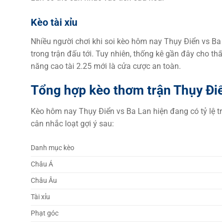
Kèo tài xỉu
Nhiều người chơi khi soi kèo hôm nay Thụy Điển vs Ba L
trong trận đấu tới. Tuy nhiên, thống kê gần đây cho t
năng cao tài 2.25 mới là cửa cược an toàn.
Tổng hợp kèo thơm trận Thụy Đi
Kèo hôm nay Thụy Điển vs Ba Lan hiện đang có tỷ lệ t
cân nhắc loạt gợi ý sau:
Danh mục kèo
Châu Á
Châu Âu
Tài xỉu
Phạt góc