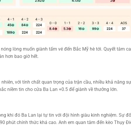
t nóng lòng muốn giành tấm vé đến Bắc Mỹ hè tới. Quyết tâm c
án hơn bao giờ hết.
uy nhiên, với tính chất quan trọng của trận cầu, nhiều khả năng s
ắc niềm tin cho cửa Ba Lan +0.5 để giành về thưởng lớn.
rong khi đó Ba Lan lại tự tin với đội hình giàu kinh nghiệm. Sự đ
g 90 phút chính thức khá cao. Anh em quan tâm đến kèo Thụy Đi