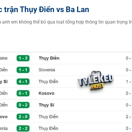
c trận Thụy Điển vs Ba Lan
6
anh em không thể bỏ qua loạt tổng hợp thông tin quan trọng tr