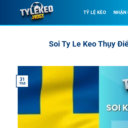
Bỏ
qua
TỶ LỆ KÈO
NHẬN 
nội
dung
Soi Ty Le Keo Thụy Đi
31
Th3