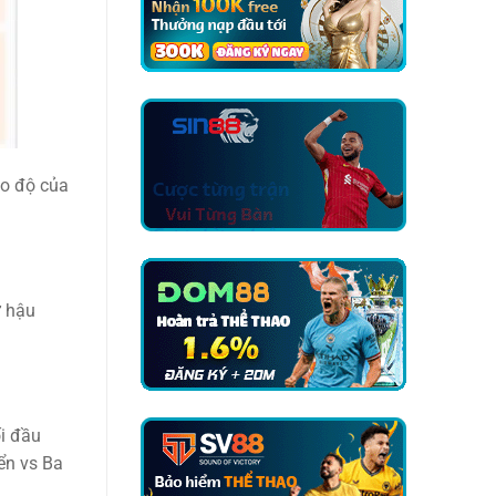
Lên
Tuyển
Để
Được
Chuyển
Sang
Barca
ao độ của
ự hậu
ối đầu
ển vs Ba