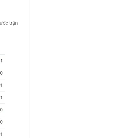
ước trận