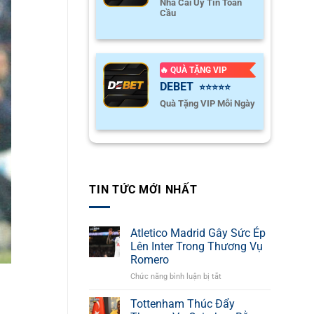
Nhà Cái Uy Tín Toàn
Cầu
🔥 QUÀ TẶNG VIP
DEBET
⭐⭐⭐⭐⭐
Quà Tặng VIP Mỗi Ngày
TIN TỨC MỚI NHẤT
Atletico Madrid Gây Sức Ép
Lên Inter Trong Thương Vụ
Romero
Chức năng bình luận bị tắt
ở
Atletico
Madrid
Tottenham Thúc Đẩy
Gây