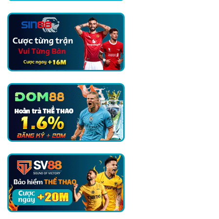
Vụ
Romero