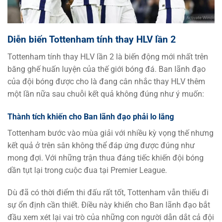
Diễn biến Tottenham tính thay HLV lần 2
Tottenham tính thay HLV lần 2 là biến động mới nhất trên
băng ghế huấn luyện của thế giới bóng đá. Ban lãnh đạo
của đội bóng được cho là đang cân nhắc thay HLV thêm
một lần nữa sau chuỗi kết quả không đúng như ý muốn:
Thành tích khiến cho Ban lãnh đạo phải lo lắng
Tottenham bước vào mùa giải với nhiều kỳ vọng thế nhưng
kết quả ở trên sân không thể đáp ứng được đúng như
mong đợi. Với những trận thua đáng tiếc khiến đội bóng
dần tụt lại trong cuộc đua tại Premier League.
Dù đã có thời điểm thi đấu rất tốt, Tottenham vẫn thiếu đi
sự ổn định cần thiết. Điều này khiến cho Ban lãnh đạo bắt
đầu xem xét lại vai trò của những con người dẫn dắt cả đội