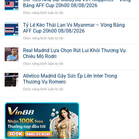
Muốn
Bảng AFF Cup 20h00 08/08/2026
Chiêu
Chức năng bình luận bị tắt
ở
Mộ
Soi
Ngôi
Kèo
Tỷ Lệ Kèo Thái Lan Vs Myanmar – Vòng Bảng
Sao
Nhà
Của
AFF Cup 20h00 08/08/2026
Cái
Kình
Chức năng bình luận bị tắt
ở
Malaysia
Địch
Tỷ
Vs
Tottenham
Lệ
Real Madrid Lựa Chọn Rút Lui Khỏi Thương Vụ
Philippines
Kèo
–
Chiêu Mộ Rodri
Thái
Vòng
Chức năng bình luận bị tắt
ở
Lan
Bảng
Real
Vs
AFF
Madrid
Atletico Madrid Gây Sức Ép Lên Inter Trong
Myanmar
Cup
Lựa
–
Thương Vụ Romero
20h00
Chọn
Vòng
08/08/2026
Chức năng bình luận bị tắt
ở
Rút
Bảng
Atletico
Lui
AFF
Madrid
Khỏi
Cup
Gây
Thương
20h00
Sức
Vụ
08/08/2026
Ép
Chiêu
Lên
Mộ
Inter
Rodri
Trong
Thương