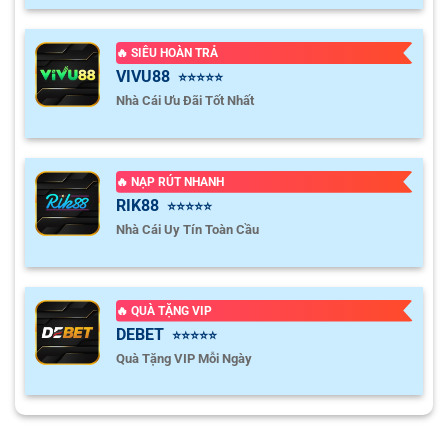
🔥 SIÊU HOÀN TRẢ
VIVU88
⭐⭐⭐⭐⭐
Nhà Cái Ưu Đãi Tốt Nhất
🔥 NẠP RÚT NHANH
RIK88
⭐⭐⭐⭐⭐
Nhà Cái Uy Tín Toàn Cầu
🔥 QUÀ TẶNG VIP
DEBET
⭐⭐⭐⭐⭐
Quà Tặng VIP Mỗi Ngày