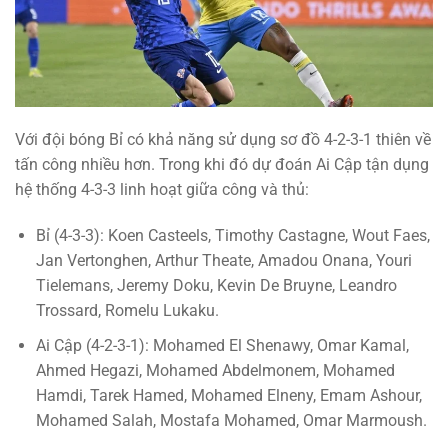
Với đội bóng Bỉ có khả năng sử dụng sơ đồ 4-2-3-1 thiên về
tấn công nhiều hơn. Trong khi đó dự đoán Ai Cập tận dụng
hệ thống 4-3-3 linh hoạt giữa công và thủ:
Bỉ (4-3-3): Koen Casteels, Timothy Castagne, Wout Faes,
Jan Vertonghen, Arthur Theate, Amadou Onana, Youri
Tielemans, Jeremy Doku, Kevin De Bruyne, Leandro
Trossard, Romelu Lukaku.
Ai Cập (4-2-3-1): Mohamed El Shenawy, Omar Kamal,
Ahmed Hegazi, Mohamed Abdelmonem, Mohamed
Hamdi, Tarek Hamed, Mohamed Elneny, Emam Ashour,
Mohamed Salah, Mostafa Mohamed, Omar Marmoush.