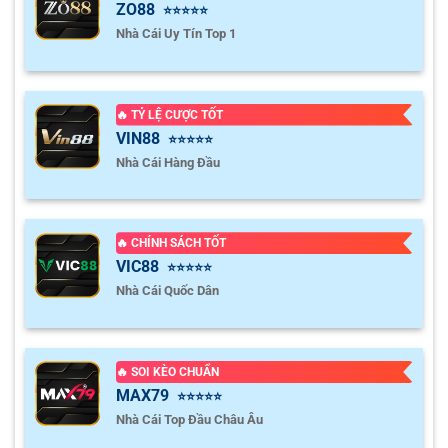
ZO88
⭐⭐⭐⭐⭐
Nhà Cái Uy Tín Top 1
🔥 TỶ LỆ CƯỢC TỐT
VIN88
⭐⭐⭐⭐⭐
Nhà Cái Hàng Đầu
🔥 CHÍNH SÁCH TỐT
VIC88
⭐⭐⭐⭐⭐
Nhà Cái Quốc Dân
🔥 SOI KÈO CHUẨN
MAX79
⭐⭐⭐⭐⭐
Nhà Cái Top Đầu Châu Âu