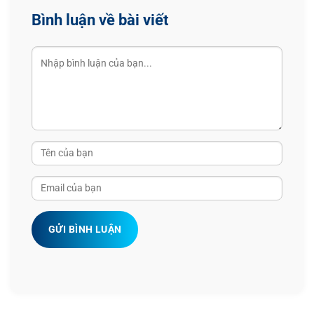
Bình luận về bài viết
GỬI BÌNH LUẬN