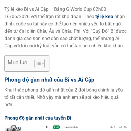
Tỷ lệ kèo Bỉ vs Ai Cập – Bảng G World Cup 02h00
16/06/2026 với thế trận rất khó đoán. Theo
tỷ lệ kèo
nhận
định, cuộc so tài này có thể tạo nên nhiều yếu tố bất ngờ
đến từ đại diện Châu Âu và Châu Phi. Với “Quỷ Đỏ” Bỉ được
đánh giá cao hơn nhờ dàn sao chất lượng, thế nhưng Ai
Cập với lối chơi kỷ luật vẫn có thể tạo nên nhiều khó khăn.
Mục lục
Phong độ gần nhất của Bỉ vs Ai Cập
Khai thác phong độ gần nhất của 2 đội bóng chính là yếu
tố rất cần thiết. Nhờ vậy mà anh em sẽ soi kèo hiệu quả
hơn:
Phong độ gần nhất của tuyển Bỉ