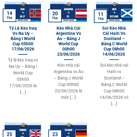
14
20
11
Th6
Th6
Th6
Tỷ Lệ Kèo Iraq
Kèo Nhà Cái
Soi Kèo Nhà
Vs Na Uy –
Argentina Vs
Cái Haiti Vs
Bảng I World
Áo – Bảng J
Scotland –
Cup 05h00
World Cup
Bảng C World
17/06/2026
00h00
Cup 08h00
23/06/2026
14/06/2026
Tỷ lệ kèo Iraq vs
Kèo nhà cái
Soi kèo nhà cái
Na Uy – Bảng I
Argentina vs Áo
Haiti vs
World Cup
– Bảng J World
Scotland –
05h00
Cup 00h00
Bảng C World
17/06/2026 là
23/06/2026 là
Cup 08h00
[...]
một [...]
14/06/2026 có
[...]
25
23