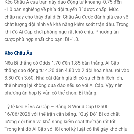
Kèo Châu Á của trận này dao động từ khoảng -0.75 đến
-1.0 bàn nghiêng về phía đội tuyển Bỉ được chấp. Mức
chấp này cho thấy đại diện Châu Âu được đánh giá cao về
chất lượng đội hình và khả năng kiểm soát trận đấu. Trong
khi đó Ai Cập chơi phòng ngự rất khó chịu. Phương án
cược phù hợp nhất cho bạn: Bỉ -1.0.
Kèo Châu Âu
Nếu Bỉ thắng có Odds 1.70 đến 1.85 bàn thắng, Ai Cập
thắng dao động từ 4.20 đến 4.80 và 2 đội hoà nhau rơi vào
3.30 đến 3.60. Nhà cái đánh giá Bỉ có sự chênh lệch lớn,
thế nhưng lại không quá đáo nếu so với Ai Cập. Vậy nên
phương án hợp lý vẫn có thể chọn: Bỉ thắng.
Tỷ lệ kèo Bỉ vs Ai Cập – Bảng G World Cup 02h00
16/06/2026 với thế trận cân bằng. “Quỷ Đỏ” Bỉ có chất
lượng đội hình và khả năng kiểm soát thế trận rất tốt.
Trong khi đó Ai Cập với lối chơi kỷ luật có thể gây khó chịu.