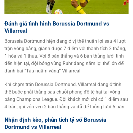
Đánh giá tình hình Borussia Dortmund vs
Villarreal
Borussia Dortmund hiện đang ở vị thế thuận lợi sau 4 lượt
trận vòng bảng, giành được 7 điểm với thành tích 2 thắng,
1 hòa và 1 thua. Với 8 bàn thắng và 6 bàn thủng lưới tính
đến hiện tại, đội bóng vùng Ruhr đang nắm lợi thế lớn để
đánh bại “Tàu ngầm vàng” Villarreal.
Khi chạm trán Borussia Dortmund, Villarreal đang ở tình
thế buộc phải thắng sau chuỗi phong độ tệ hại tại vòng
bảng Champions League. Đội khách mới chỉ có 1 điểm sau
4 trận, ghi vỏn vẹn 2 bàn thắng và đã để thủng lưới 6 bàn.
Nhận định kèo, phân tích tỷ số Borussia
Dortmund vs Villarreal