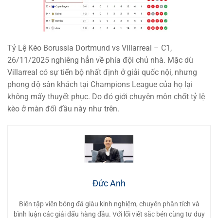
Tỷ Lệ Kèo Borussia Dortmund vs Villarreal – C1,
26/11/2025 nghiêng hẳn về phía đội chủ nhà. Mặc dù
Villarreal có sự tiến bộ nhất định ở giải quốc nội, nhưng
phong độ sân khách tại Champions League của họ lại
không mấy thuyết phục. Do đó giới chuyên môn chốt tỷ lệ
kèo ở màn đối đầu này như trên.
Đức Anh
Biên tập viên bóng đá giàu kinh nghiệm, chuyên phân tích và
bình luận các giải đấu hàng đầu. Với lối viết sắc bén cùng tư duy