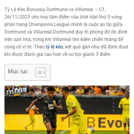
Tỷ Lệ Kèo Borussia Dortmund vs Villarreal – C1,
26/11/2025 cho hay tâm điểm của lượt trận thứ 5 vòng
phân hạng Champions League chính là cuộc so tài giữa
Dortmund và Villarreal.Dortmund duy trì phong độ ổn định
trên sân nhà, trong khi Villarreal tìm kiếm chiến thắng để
củng cố vị trí. Theo
tỷ lệ kèo
, kết quả gần như đã định đoạt
khi được đánh giá cao hơn về cơ hội giành 3 điểm.
Mục lục