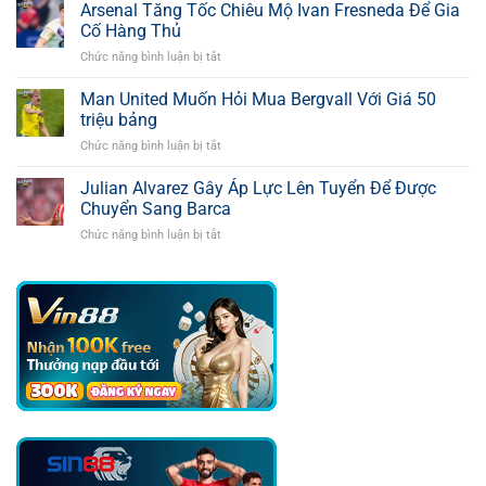
Thúc
Arsenal Tăng Tốc Chiêu Mộ Ivan Fresneda Để Gia
Inter
Đẩy
Trong
Cố Hàng Thủ
Thương
Thương
Chức năng bình luận bị tắt
ở
Vụ
Vụ
Arsenal
Osimhen
Romero
Tăng
Man United Muốn Hỏi Mua Bergvall Với Giá 50
Bằng
Tốc
Mức
triệu bảng
Chiêu
Giá
Chức năng bình luận bị tắt
ở
Mộ
55
Man
Ivan
Triệu
United
Julian Alvarez Gây Áp Lực Lên Tuyển Để Được
Fresneda
Bảng
Muốn
Để
Chuyển Sang Barca
Hỏi
Gia
Chức năng bình luận bị tắt
ở
Mua
Cố
Julian
Bergvall
Hàng
Alvarez
Với
Thủ
Gây
Giá
Áp
50
Lực
triệu
Lên
bảng
Tuyển
Để
Được
Chuyển
Sang
Barca