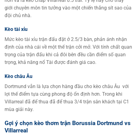
hơn và ra kèo chấp Villarreal 0.5 trái. Tỷ lệ này cho thấy
giới chuyên môn tin tưởng vào một chiến thắng sít sao của
đội chủ nhà.
Kèo tài xỉu
Mức kèo tài xỉu trận đấu đặt ở 2.5/3 bàn, phản ánh nhận
định của nhà cái về một thế trận cởi mở. Với tính chất quan
trọng của trận đấu khi cả đôi bên đều cần điểm số quan
trọng, khả năng nổ Tài được đánh giá cao.
Kèo châu Âu
Dortmund vẫn là lựa chọn hàng đầu cho kèo châu Âu với
lợi thế điểm tựa cùng phong độ ổn định hơn. Trong khi
Villarreal đã để thua đã để thua 3/4 trận sân khách tại C1
mùa giải này.
Gợi ý chọn kèo thơm trận Borussia Dortmund vs
Villarreal