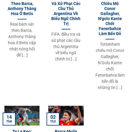
Theo Barca,
Và Xử Phạt Các
Chiêu Mộ
Anthony Thăng
Cầu Thủ
Conor
Hoa Ở Betis
Argentina Về
Gallagher,
Biểu Ngữ Chính
N’golo Kante
Trị
Chốt
Real bám sát
Fenerbahce
theo Barca,
Làm Bến Đỗ
FIFA điều tra và
Anthony thăng
xử phạt các cầu
hoa ở Betis cập
Tottenham
thủ Argentina
nhật nóng hổi
chiêu mộ Conor
về biểu ngữ
để [...]
Gallagher,
chính trị [...]
N’Golo Kante
chốt
Fenerbahce làm
bến đỗ là
những tin [...]
14
02
Th8
Th3
Ty Le Keo:
Barca Muốn