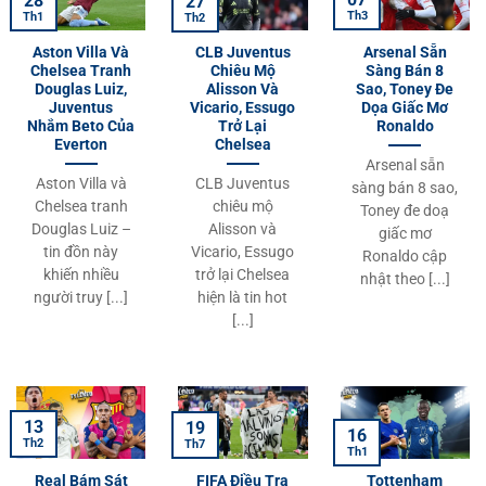
28
27
Th3
Th1
Th2
Aston Villa Và
CLB Juventus
Arsenal Sẵn
Chelsea Tranh
Chiêu Mộ
Sàng Bán 8
Douglas Luiz,
Alisson Và
Sao, Toney Đe
Juventus
Vicario, Essugo
Dọa Giấc Mơ
Nhắm Beto Của
Trở Lại
Ronaldo
Everton
Chelsea
Arsenal sẵn
Aston Villa và
CLB Juventus
sàng bán 8 sao,
Chelsea tranh
chiêu mộ
Toney đe doạ
Douglas Luiz –
Alisson và
giấc mơ
tin đồn này
Vicario, Essugo
Ronaldo cập
khiến nhiều
trở lại Chelsea
nhật theo [...]
người truy [...]
hiện là tin hot
[...]
13
19
16
Th2
Th7
Th1
Real Bám Sát
FIFA Điều Tra
Tottenham