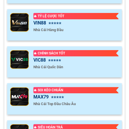
🔥 TỶ LỆ CƯỢC TỐT
VIN88
⭐⭐⭐⭐⭐
Nhà Cái Hàng Đầu
🔥 CHÍNH SÁCH TỐT
VIC88
⭐⭐⭐⭐⭐
Nhà Cái Quốc Dân
🔥 SOI KÈO CHUẨN
MAX79
⭐⭐⭐⭐⭐
Nhà Cái Top Đầu Châu Âu
🔥 SIÊU HOÀN TRẢ