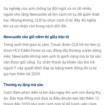
Sự nghiệp của anh chững lại đột ngột và có rất nhiều
người cho rằng Newcastle sẽ tìm cách rời xa để giảm thiệt
hại. Nhưng không, CLB lại chọn cách ở lại, đầy đủ nghĩa
khí và sự nhân văn trong cách đối đãi.
Newcastle vẫn giữ niềm tin giữa bão tố
Trong suốt thời gian bị cấm, Tonali được CLB hỗ trợ tâm lý,
được HLV Eddie Howe và các đồng đội thường xuyên động
viên. Newcastle không xem anh là gánh nặng mà là tài sản
cần được giữ vững. Sự chân thành ấy khiến cầu thủ trẻ
người Ý này quyết định đáp lại bằng hành động đó là ký
gia hạn thêm tới 2029.
Thương vụ lặng mà sâu
Cuộc đàm phán diễn ra kín đáo ngay khi anh còn đang thụ
án. Bản hợp đồng mới đưa ra điều khoản kéo dài thêm 12
tháng đến 2030 như một cách tinh tế để tránh viễn cảnh