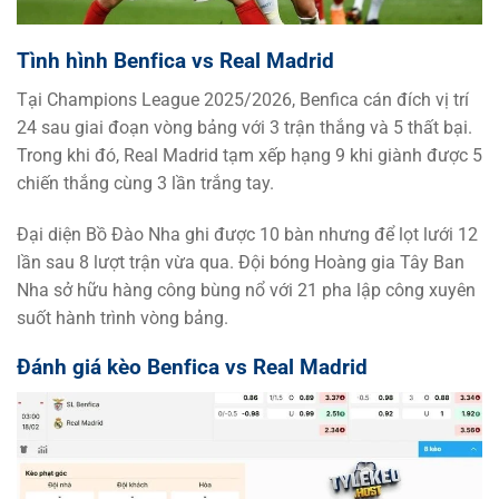
Tình hình Benfica vs Real Madrid
Tại Champions League 2025/2026, Benfica cán đích vị trí
24 sau giai đoạn vòng bảng với 3 trận thắng và 5 thất bại.
Trong khi đó, Real Madrid tạm xếp hạng 9 khi giành được 5
chiến thắng cùng 3 lần trắng tay.
Đại diện Bồ Đào Nha ghi được 10 bàn nhưng để lọt lưới 12
lần sau 8 lượt trận vừa qua. Đội bóng Hoàng gia Tây Ban
Nha sở hữu hàng công bùng nổ với 21 pha lập công xuyên
suốt hành trình vòng bảng.
Đánh giá kèo Benfica vs Real Madrid