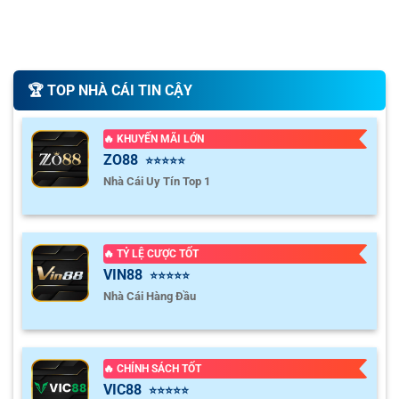
🏆️ TOP NHÀ CÁI TIN CẬY
🔥 KHUYẾN MÃI LỚN
ZO88
⭐⭐⭐⭐⭐
Nhà Cái Uy Tín Top 1
🔥 TỶ LỆ CƯỢC TỐT
VIN88
⭐⭐⭐⭐⭐
Nhà Cái Hàng Đầu
🔥 CHÍNH SÁCH TỐT
VIC88
⭐⭐⭐⭐⭐