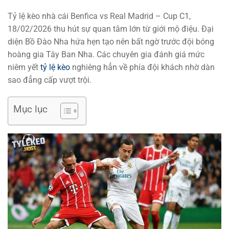
Tỷ lệ kèo nhà cái Benfica vs Real Madrid – Cup C1,
18/02/2026 thu hút sự quan tâm lớn từ giới mộ điệu. Đại
diện Bồ Đào Nha hứa hẹn tạo nên bất ngờ trước đội bóng
hoàng gia Tây Ban Nha. Các chuyên gia đánh giá mức
niêm yết
tỷ lệ kèo
nghiêng hẳn về phía đội khách nhờ dàn
sao đẳng cấp vượt trội.
Mục lục