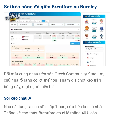
Soi kèo bóng đá giữa Brentford vs Burnley
Đối mặt cùng nhau trên sân Gtech Community Stadium,
chủ nhà rõ ràng có lợi thế hơn. Tham gia chốt kèo trận
bóng này, mọi người nên biết:
Soi kèo châu Á
Nhà cái tung ra con số chấp 1 bàn, cửa trên là chủ nhà.
Thống kê cho thấy, Brentford có tỷ lệ thắng 40% còn