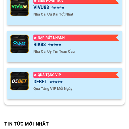
🔥 SIÊU HOÀN TRẢ
VIVU88
⭐⭐⭐⭐⭐
Nhà Cái Ưu Đãi Tốt Nhất
🔥 NẠP RÚT NHANH
RIK88
⭐⭐⭐⭐⭐
Nhà Cái Uy Tín Toàn Cầu
🔥 QUÀ TẶNG VIP
DEBET
⭐⭐⭐⭐⭐
Quà Tặng VIP Mỗi Ngày
TIN TỨC MỚI NHẤT