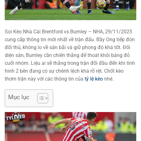
Soi Kèo Nhà Cái Brentford vs Burnley – NHA, 29/11/2025
cung cấp thông tin mới nhất về trận đấu. Bầy Ong tiếp đón
đối thủ, không lo về sân bãi và giữ phong độ khá tốt. Đối
diện sân, Burnley cần chiến thắng để thoát khỏi bảng đỏ
cuối nhóm. Liệu ai sẽ thắng trong trận đối đầu đến khi tình
hình 2 bên đang có sự chênh lệch khá rõ rệt. Chốt kèo
thơm trận này với các thông tin của
tỷ lệ kèo
nhé.
Mục lục