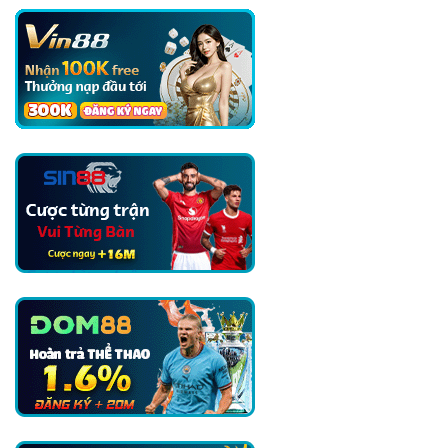
Alvarez
Với
Thủ
Gây
Giá
Áp
50
Lực
triệu
Lên
bảng
Tuyển
Để
Được
Chuyển
Sang
Barca