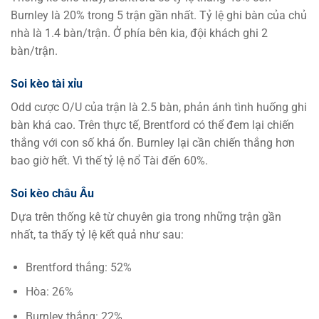
Burnley là 20% trong 5 trận gần nhất. Tỷ lệ ghi bàn của chủ
nhà là 1.4 bàn/trận. Ở phía bên kia, đội khách ghi 2
bàn/trận.
Soi kèo tài xỉu
Odd cược O/U của trận là 2.5 bàn, phản ánh tình huống ghi
bàn khá cao. Trên thực tế, Brentford có thể đem lại chiến
thắng với con số khá ổn. Burnley lại cần chiến thắng hơn
bao giờ hết. Vì thế tỷ lệ nổ Tài đến 60%.
Soi kèo châu Âu
Dựa trên thống kê từ chuyên gia trong những trận gần
nhất, ta thấy tỷ lệ kết quả như sau:
Brentford thắng: 52%
Hòa: 26%
Burnley thắng: 22%