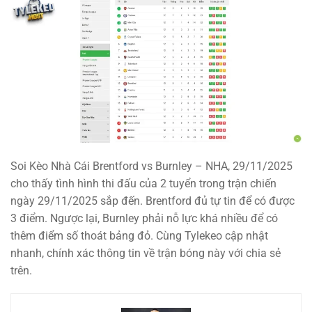
Soi Kèo Nhà Cái Brentford vs Burnley – NHA, 29/11/2025
cho thấy tình hình thi đấu của 2 tuyển trong trận chiến
ngày 29/11/2025 sắp đến. Brentford đủ tự tin để có được
3 điểm. Ngược lại, Burnley phải nỗ lực khá nhiều để có
thêm điểm số thoát bảng đỏ. Cùng Tylekeo cập nhật
nhanh, chính xác thông tin về trận bóng này với chia sẻ
trên.