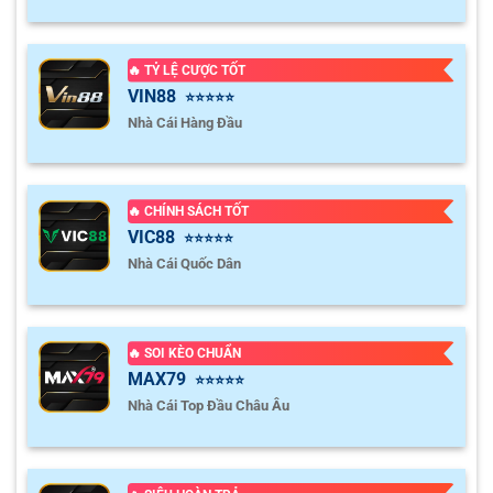
🔥 TỶ LỆ CƯỢC TỐT
VIN88
⭐⭐⭐⭐⭐
Nhà Cái Hàng Đầu
🔥 CHÍNH SÁCH TỐT
VIC88
⭐⭐⭐⭐⭐
Nhà Cái Quốc Dân
🔥 SOI KÈO CHUẨN
MAX79
⭐⭐⭐⭐⭐
Nhà Cái Top Đầu Châu Âu