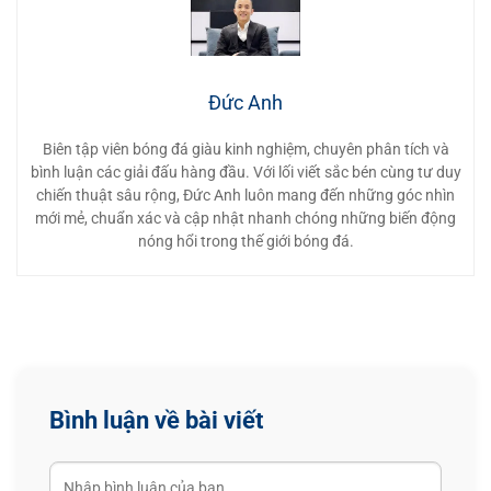
Đức Anh
Biên tập viên bóng đá giàu kinh nghiệm, chuyên phân tích và
bình luận các giải đấu hàng đầu. Với lối viết sắc bén cùng tư duy
chiến thuật sâu rộng, Đức Anh luôn mang đến những góc nhìn
mới mẻ, chuẩn xác và cập nhật nhanh chóng những biến động
nóng hổi trong thế giới bóng đá.
Bình luận về bài viết