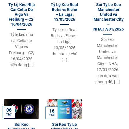
Tỷ Lệ Kèo Nhà
Tỷ Lệ Kèo Real
Soi Ty Le Keo
Cái Celta De
Betis vs Elche
Manchester
Vigo Vs
– La Liga,
United và
Freiburg – C2,
13/05/2026
Manchester City
16/04/2026
–
NHA,17/01/2026
Ty le keo Real
Tỷ lệ kèo nhà
Betis vs Elche –
Soi kèo
cái Celta de
La Liga,
Manchester
Vigo vs
13/05/2026
United và
Freiburg – C2,
thu hút sự chú
Manchester
16/04/2026
[...]
City – NHA,
hiện đang [...]
17/01/2026
cần dựa vào
phong độ, [...]
06
16
Th7
Th2
Soi Kèo
Soi Keo Ty Le