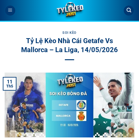
Bỏ
qua
nội
dung
SOI KÈO
Tỷ Lệ Kèo Nhà Cái Getafe Vs
Mallorca – La Liga, 14/05/2026
11
Th5