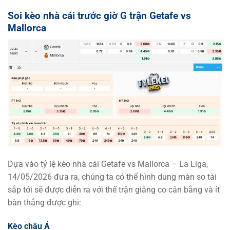
Soi kèo nhà cái trước giờ G trận Getafe vs
Mallorca
Dựa vào tỷ lệ kèo nhà cái Getafe vs Mallorca – La Liga,
14/05/2026 đưa ra, chúng ta có thể hình dung màn so tài
sắp tới sẽ được diễn ra với thế trận giằng co cân bằng và ít
bàn thắng được ghi:
Kèo châu Á