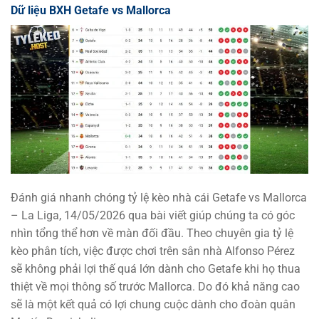
Dữ liệu BXH Getafe vs Mallorca
Đánh giá nhanh chóng tỷ lệ kèo nhà cái Getafe vs Mallorca
– La Liga, 14/05/2026 qua bài viết giúp chúng ta có góc
nhìn tổng thể hơn về màn đối đầu. Theo chuyên gia tỷ lệ
kèo phân tích, việc được chơi trên sân nhà Alfonso Pérez
sẽ không phải lợi thế quá lớn dành cho Getafe khi họ thua
thiệt về mọi thông số trước Mallorca. Do đó khả năng cao
sẽ là một kết quả có lợi chung cuộc dành cho đoàn quân