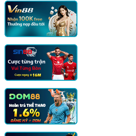
Chốt
Để
Tân
Được
Binh
Chuyển
Thứ
Sang
5
Barca
Trước
Mùa
Giải
Mới