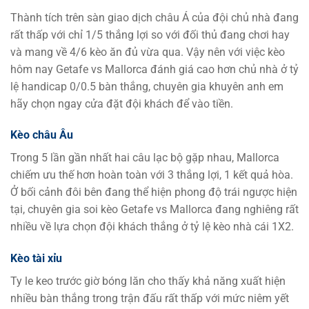
Thành tích trên sàn giao dịch châu Á của đội chủ nhà đang
rất thấp với chỉ 1/5 thắng lợi so với đối thủ đang chơi hay
và mang về 4/6 kèo ăn đủ vừa qua. Vậy nên với việc kèo
hôm nay Getafe vs Mallorca đánh giá cao hơn chủ nhà ở tỷ
lệ handicap 0/0.5 bàn thắng, chuyên gia khuyên anh em
hãy chọn ngay cửa đặt đội khách để vào tiền.
Kèo châu Âu
Trong 5 lần gần nhất hai câu lạc bộ gặp nhau, Mallorca
chiếm ưu thế hơn hoàn toàn với 3 thắng lợi, 1 kết quả hòa.
Ở bối cảnh đôi bên đang thể hiện phong độ trái ngược hiện
tại, chuyên gia soi kèo Getafe vs Mallorca đang nghiêng rất
nhiều về lựa chọn đội khách thắng ở tỷ lệ kèo nhà cái 1X2.
Kèo tài xỉu
Ty le keo trước giờ bóng lăn cho thấy khả năng xuất hiện
nhiều bàn thắng trong trận đấu rất thấp với mức niêm yết