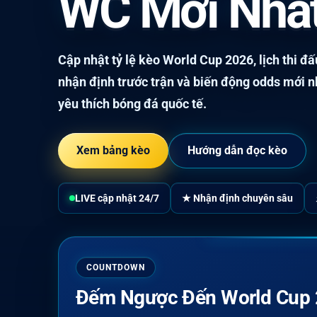
WC Mới Nhấ
Cập nhật tỷ lệ kèo World Cup 2026, lịch thi đ
nhận định trước trận và biến động odds mới n
yêu thích bóng đá quốc tế.
Xem bảng kèo
Hướng dẫn đọc kèo
LIVE cập nhật 24/7
★ Nhận định chuyên sâu
COUNTDOWN
Đếm Ngược Đến World Cup