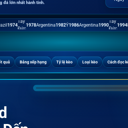
g đá lớn nhất hành tinh.
Tây
Tây
4
1978
Argentina
1982
Ý
1986
Argentina
1990
1994
Brazil
19
Đức
Đức
t quả
Bảng xếp hạng
Tỷ lệ kèo
Loại kèo
Cách đọc k
World Cup 2026 Intro
d