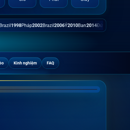
Tây
98
Pháp
2002
Brazil
2006
Ý
2010
Ban
2014
Đức
2018
Pháp
2022
Arge
Nha
èo
Kinh nghiệm
FAQ