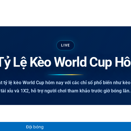
LIVE
Tỷ Lệ Kèo World Cup H
t tỷ lệ kèo World Cup hôm nay với các chỉ số phổ biến như kèo
tài xỉu và 1X2, hỗ trợ người chơi tham khảo trước giờ bóng lăn.
Đội bóng