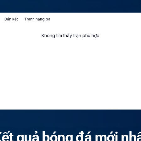
Bán kết
Tranh hạng ba
Chung kết
Không tìm thấy trận phù hợp
ết quả bóng đá mới nh