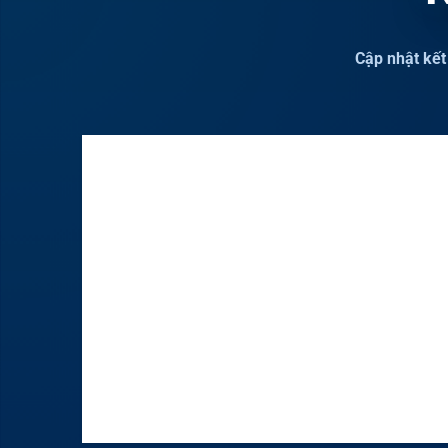
Cập nhật kết