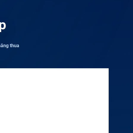
p
hắng thua