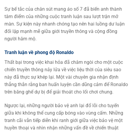
Sự bế tắc của chân sút mang áo số 7 đã biến anh thành
tâm điểm của những cuộc tranh luận sau lượt trận mở
màn. Sự kiện này nhanh chóng tạo nên hai luồng dư luận
đối lập mạnh mẽ giữa giới truyền thông và cộng đồng
người hâm mộ.
Tranh luận về phong độ Ronaldo
Thất bại trong việc khai hỏa đã châm ngòi cho một cuộc
chiến truyền thông nảy lửa về việc liệu thời của siêu sao
này đã thực sự khép lại. Một vài chuyên gia nhận định
thẳng thắn rằng ban huấn luyện cần dũng cảm để Ronaldo
trên băng ghế dự bị để giải thoát cho lối chơi chung.
Ngược lại, những người bảo vệ anh lại đổ lỗi cho tuyến
giữa khi không thể cung cấp bóng vào vùng cấm. Những
tranh cãi vẫn tiếp diễn khi ranh giới giữa việc bảo vệ một
huyền thoại và nhìn nhận những vấn đề về chiến thuật