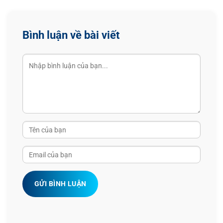
Bình luận về bài viết
GỬI BÌNH LUẬN