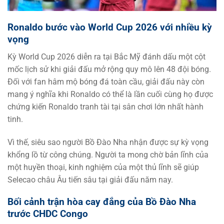
Ronaldo bước vào World Cup 2026 với nhiều kỳ
vọng
Kỳ World Cup 2026 diễn ra tại Bắc Mỹ đánh dấu một cột
mốc lịch sử khi giải đấu mở rộng quy mô lên 48 đội bóng.
Đối với fan hâm mộ bóng đá toàn cầu, giải đấu này còn
mang ý nghĩa khi Ronaldo có thể là lần cuối cùng họ được
chứng kiến Ronaldo tranh tài tại sân chơi lớn nhất hành
tinh.
Vì thế, siêu sao người Bồ Đào Nha nhận được sự kỳ vọng
khổng lồ từ công chúng. Người ta mong chờ bản lĩnh của
một huyền thoại, kinh nghiệm của một thủ lĩnh sẽ giúp
Selecao châu Âu tiến sâu tại giải đấu năm nay.
Bối cảnh trận hòa cay đắng của Bồ Đào Nha
trước CHDC Congo