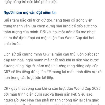
ngày càng trở nên khó phân biệt.
Người hâm mộ vẫn đặt niềm tin
Giữa tâm bão chỉ trích dữ dội, hàng triệu cổ động viên
trung thành vẫn lựa chọn đứng sau lưng để tiếp sức cho
thần tượng của mình. Đối với họ, một trận đấu mờ nhạt
chưa thể định đoạt cả một cuộc đua World Cup dài hơi
phía trước.
Lịch sử đã chứng minh CR7 là mẫu cầu thủ luôn biết cách
đập tan hoài nghi mạnh mẽ nhất mỗi khi bị dồn vào bước
đường cùng. Người hâm mộ tin tưởng rằng đẳng cấp của
CR7 sẽ lên tiếng đúng lúc để mang lại màn trình diễn rực rỡ
hơn trong các lượt trận kế tiếp.
CR7 gây thất vọng sau khi ra sân lượt đầu World Cup 2026
bởi màn trình diễn dưới sức và thiếu gắn kết. Siêu sao
người Bồ Đào Nha cần phải nhanh chóng lấy lại cảm giác