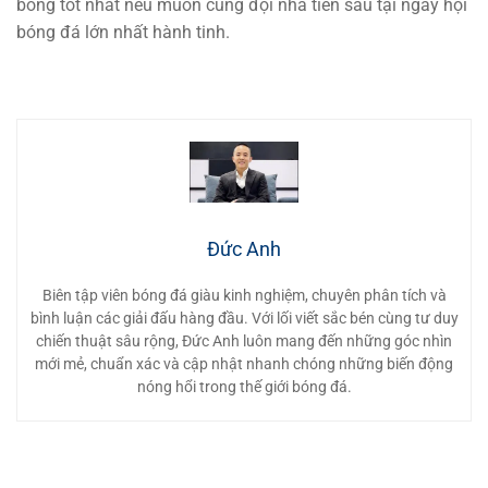
bóng tốt nhất nếu muốn cùng đội nhà tiến sâu tại ngày hội
bóng đá lớn nhất hành tinh.
Đức Anh
Biên tập viên bóng đá giàu kinh nghiệm, chuyên phân tích và
bình luận các giải đấu hàng đầu. Với lối viết sắc bén cùng tư duy
chiến thuật sâu rộng, Đức Anh luôn mang đến những góc nhìn
mới mẻ, chuẩn xác và cập nhật nhanh chóng những biến động
nóng hổi trong thế giới bóng đá.