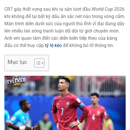
CR7 gây thất vọng sau khi ra sân lượt đầu World Cup 2026
khi không để lại bất kỳ dấu ấn sắc nét nào trong vòng cấm.
Màn trình diễn dưới sức của người thủ lĩnh vĩ đại đang dấy
lên nhiều làn sóng tranh luận dữ dội từ giới chuyên môn.
Anh em quan tâm đến các diễn biến tiếp theo của bảng
đấu có thể truy cập
tỷ lệ kèo
để không bỏ lỡ thông tin.
Mục lục