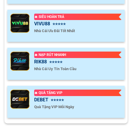
🔥 SIÊU HOÀN TRẢ
VIVU88
⭐⭐⭐⭐⭐
Nhà Cái Ưu Đãi Tốt Nhất
🔥 NẠP RÚT NHANH
RIK88
⭐⭐⭐⭐⭐
Nhà Cái Uy Tín Toàn Cầu
🔥 QUÀ TẶNG VIP
DEBET
⭐⭐⭐⭐⭐
Quà Tặng VIP Mỗi Ngày