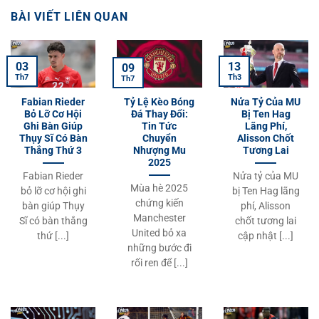
BÀI VIẾT LIÊN QUAN
03
13
09
Th7
Th3
Th7
Fabian Rieder
Tỷ Lệ Kèo Bóng
Nửa Tỷ Của MU
Bỏ Lỡ Cơ Hội
Đá Thay Đổi:
Bị Ten Hag
Ghi Bàn Giúp
Tin Tức
Lãng Phí,
Thụy Sĩ Có Bàn
Chuyển
Alisson Chốt
Thắng Thứ 3
Nhượng Mu
Tương Lai
2025
Fabian Rieder
Nửa tỷ của MU
Mùa hè 2025
bỏ lỡ cơ hội ghi
bị Ten Hag lãng
chứng kiến
bàn giúp Thụy
phí, Alisson
Manchester
Sĩ có bàn thắng
chốt tương lai
United bỏ xa
thứ [...]
cập nhật [...]
những bước đi
rối ren để [...]