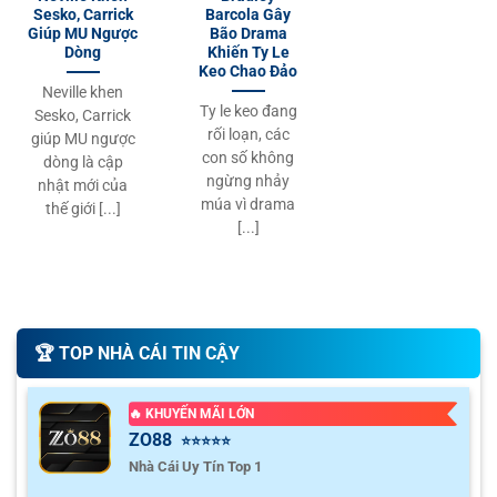
Sesko, Carrick
Barcola Gây
Giúp MU Ngược
Bão Drama
Dòng
Khiến Ty Le
Keo Chao Đảo
Neville khen
Ty le keo đang
Sesko, Carrick
rối loạn, các
giúp MU ngược
con số không
dòng là cập
ngừng nhảy
nhật mới của
múa vì drama
thế giới [...]
[...]
🏆️ TOP NHÀ CÁI TIN CẬY
🔥 KHUYẾN MÃI LỚN
ZO88
⭐⭐⭐⭐⭐
Nhà Cái Uy Tín Top 1