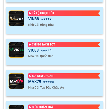
🔥 TỶ LỆ CƯỢC TỐT
VIN88
⭐⭐⭐⭐⭐
Nhà Cái Hàng Đầu
🔥 CHÍNH SÁCH TỐT
VIC88
⭐⭐⭐⭐⭐
Nhà Cái Quốc Dân
🔥 SOI KÈO CHUẨN
MAX79
⭐⭐⭐⭐⭐
Nhà Cái Top Đầu Châu Âu
🔥 SIÊU HOÀN TRẢ