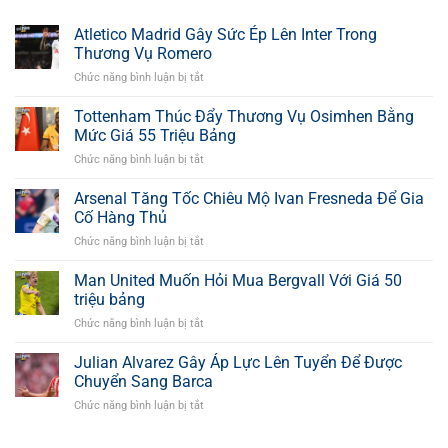
Atletico Madrid Gây Sức Ép Lên Inter Trong
Thương Vụ Romero
Chức năng bình luận bị tắt
ở
Atletico
Madrid
Tottenham Thúc Đẩy Thương Vụ Osimhen Bằng
Gây
Mức Giá 55 Triệu Bảng
Sức
Chức năng bình luận bị tắt
ở
Ép
Tottenham
Lên
Thúc
Arsenal Tăng Tốc Chiêu Mộ Ivan Fresneda Để Gia
Inter
Đẩy
Trong
Cố Hàng Thủ
Thương
Thương
Chức năng bình luận bị tắt
ở
Vụ
Vụ
Arsenal
Osimhen
Romero
Tăng
Man United Muốn Hỏi Mua Bergvall Với Giá 50
Bằng
Tốc
Mức
triệu bảng
Chiêu
Giá
Chức năng bình luận bị tắt
ở
Mộ
55
Man
Ivan
Triệu
United
Julian Alvarez Gây Áp Lực Lên Tuyển Để Được
Fresneda
Bảng
Muốn
Để
Chuyển Sang Barca
Hỏi
Gia
Chức năng bình luận bị tắt
ở
Mua
Cố
Julian
Bergvall
Hàng
Alvarez
Với
Thủ