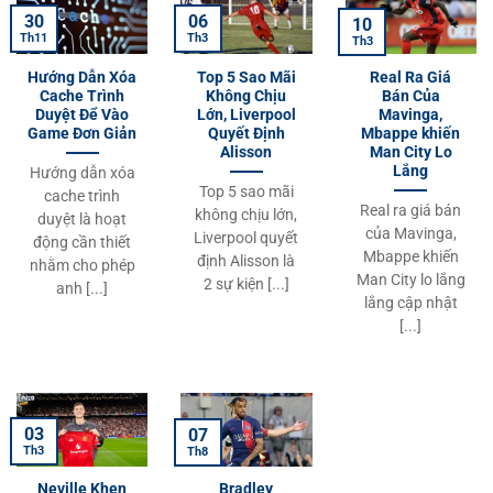
06
30
10
Th3
Th11
Th3
Hướng Dẫn Xóa
Top 5 Sao Mãi
Real Ra Giá
Cache Trình
Không Chịu
Bán Của
Duyệt Để Vào
Lớn, Liverpool
Mavinga,
Game Đơn Giản
Quyết Định
Mbappe khiến
Alisson
Man City Lo
Lắng
Hướng dẫn xóa
Top 5 sao mãi
cache trình
Real ra giá bán
không chịu lớn,
duyệt là hoạt
của Mavinga,
Liverpool quyết
động cần thiết
Mbappe khiến
định Alisson là
nhằm cho phép
Man City lo lắng
2 sự kiện [...]
anh [...]
lắng cập nhật
[...]
03
07
Th3
Th8
Neville Khen
Bradley