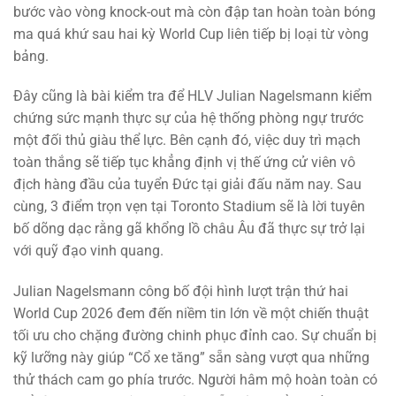
bước vào vòng knock-out mà còn đập tan hoàn toàn bóng
ma quá khứ sau hai kỳ World Cup liên tiếp bị loại từ vòng
bảng.
Đây cũng là bài kiểm tra để HLV Julian Nagelsmann kiểm
chứng sức mạnh thực sự của hệ thống phòng ngự trước
một đối thủ giàu thể lực. Bên cạnh đó, việc duy trì mạch
toàn thắng sẽ tiếp tục khẳng định vị thế ứng cử viên vô
địch hàng đầu của tuyển Đức tại giải đấu năm nay. Sau
cùng, 3 điểm trọn vẹn tại Toronto Stadium sẽ là lời tuyên
bố dõng dạc rằng gã khổng lồ châu Âu đã thực sự trở lại
với quỹ đạo vinh quang.
Julian Nagelsmann công bố đội hình lượt trận thứ hai
World Cup 2026 đem đến niềm tin lớn về một chiến thuật
tối ưu cho chặng đường chinh phục đỉnh cao. Sự chuẩn bị
kỹ lưỡng này giúp “Cổ xe tăng” sẵn sàng vượt qua những
thử thách cam go phía trước. Người hâm mộ hoàn toàn có