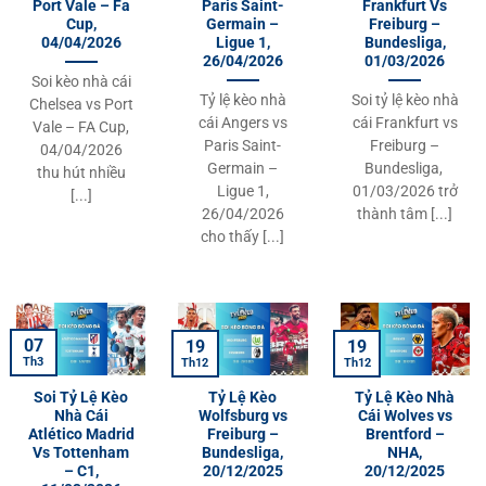
Port Vale – Fa
Paris Saint-
Frankfurt Vs
Cup,
Germain –
Freiburg –
04/04/2026
Ligue 1,
Bundesliga,
26/04/2026
01/03/2026
Soi kèo nhà cái
Tỷ lệ kèo nhà
Soi tỷ lệ kèo nhà
Chelsea vs Port
cái Angers vs
cái Frankfurt vs
Vale – FA Cup,
Paris Saint-
Freiburg –
04/04/2026
Germain –
Bundesliga,
thu hút nhiều
Ligue 1,
01/03/2026 trở
[...]
26/04/2026
thành tâm [...]
cho thấy [...]
07
19
19
Th3
Th12
Th12
Soi Tỷ Lệ Kèo
Tỷ Lệ Kèo
Tỷ Lệ Kèo Nhà
Nhà Cái
Wolfsburg vs
Cái Wolves vs
Atlético Madrid
Freiburg –
Brentford –
Vs Tottenham
Bundesliga,
NHA,
– C1,
20/12/2025
20/12/2025