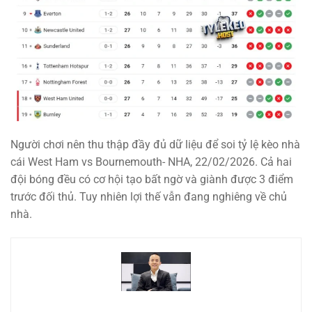
Người chơi nên thu thập đầy đủ dữ liệu để soi tỷ lệ kèo nhà
cái West Ham vs Bournemouth- NHA, 22/02/2026. Cả hai
đội bóng đều có cơ hội tạo bất ngờ và giành được 3 điểm
trước đối thủ. Tuy nhiên lợi thế vẫn đang nghiêng về chủ
nhà.