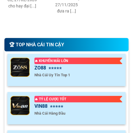
27/11/2025
cho hay đại [...]
đưa ra [...]
🏆️ TOP NHÀ CÁI TIN CẬY
🔥 KHUYẾN MÃI LỚN
ZO88
⭐⭐⭐⭐⭐
Nhà Cái Uy Tín Top 1
🔥 TỶ LỆ CƯỢC TỐT
VIN88
⭐⭐⭐⭐⭐
Nhà Cái Hàng Đầu