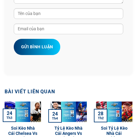
GỬI BÌNH LUẬN
BÀI VIẾT LIÊN QUAN
24
28
24
Th3
Th2
Th4
Soi Kèo Nhà
Tỷ Lệ Kèo Nhà
Soi Tỷ Lệ Kèo
Cái Chelsea Vs
Cái Angers Vs
Nhà Cái