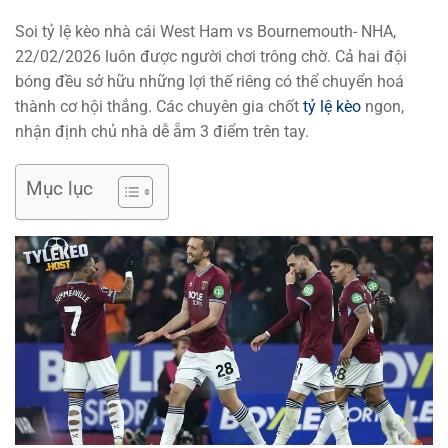
Soi tỷ lệ kèo nhà cái West Ham vs Bournemouth- NHA,
22/02/2026 luôn được người chơi trông chờ. Cả hai đội
bóng đều sở hữu những lợi thế riêng có thể chuyển hoá
thành cơ hội thắng. Các chuyên gia chốt
tỷ lệ kèo
ngon,
nhận định chủ nhà dễ ẵm 3 điểm trên tay.
Mục lục