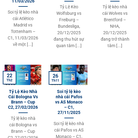
11/03/2026
Tỷ Lệ Kèo
Tỷ lệ kèo nhà
Soi tỷ lệ kèo nhà
Wolfsburg vs
cái Wolves vs
cái Atlético
Freiburg –
Brentford –
Madrid vs
Bundesliga,
NHA,
Tottenham –
20/12/2025
20/12/2025
C1, 11/03/2026
đang thu hút sự
đang trở thành
về một [...]
quan tâm [...]
tâm [...]
22
26
Th2
Th11
Tỷ Lệ Kèo Nhà
Soi tỷ lệ kèo
Cái Bologna Vs
nhà cái Pafos
Brann – Cup
vs AS Monaco
C2, 27/02/2026
– C1,
27/11/2025
Tỷ lệ kèo nhà
Soi tỷ lệ kèo nhà
cái Bologna vs
cái Pafos vs AS
Brann – Cup
Monaco – C1,
C2, 27/02/2026