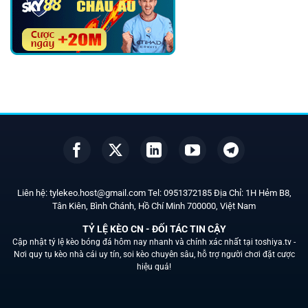
Liên hệ:
tylekeo.host@gmail.com
Tel:
0951372185
Địa Chỉ: 1H Hẻm B8,
Tân Kiên, Bình Chánh, Hồ Chí Minh
700000
, Việt Nam
TỶ LỆ KÈO CN - ĐỐI TÁC TIN CẬY
Cập nhật tỷ lệ kèo bóng đá hôm nay nhanh và chính xác nhất tại
toshiya.tv -
Nơi quy tụ kèo nhà cái uy tín, soi kèo chuyên sâu, hỗ trợ người chơi đặt cược
hiệu quả!