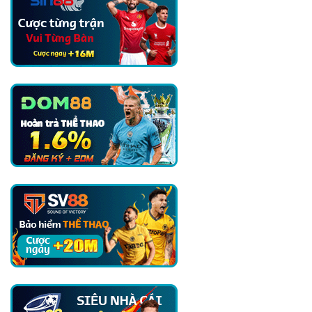
20h00
08/08/2026