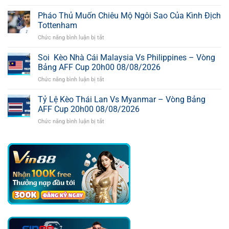
Gabriel
Tái
Jesus
Pháo Thủ Muốn Chiêu Mộ Ngôi Sao Của Kình Địch
Hợp
Lọt
Amorim,
Tottenham
Tầm
Thay
Chức năng bình luận bị tắt
ở
Ngắm
Thế
Pháo
Napoli,
Leao
Thủ
Soi Kèo Nhà Cái Malaysia Vs Philippines – Vòng
Arsenal
Tại
Muốn
Chốt
Bảng AFF Cup 20h00 08/08/2026
Milan
Chiêu
Mức
Chức năng bình luận bị tắt
ở
Mộ
Giá
Soi
Ngôi
Chuyển
Kèo
Tỷ Lệ Kèo Thái Lan Vs Myanmar – Vòng Bảng
Sao
Nhượng
Nhà
Của
AFF Cup 20h00 08/08/2026
Cái
Kình
Chức năng bình luận bị tắt
ở
Malaysia
Địch
Tỷ
Vs
Tottenham
Lệ
Philippines
Kèo
–
Thái
Vòng
Lan
Bảng
Vs
AFF
Myanmar
Cup
–
20h00
Vòng
08/08/2026
Bảng
AFF
Cup